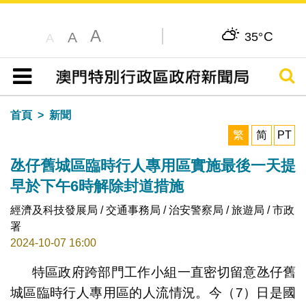
A
C
A
35°
A
搜尋
目錄
首頁
新聞
繁
简
PT
氹仔舊城區臨時行人專用區實施最後一天提
早於下午6時解除封道措施
經濟及科技發展局 / 交通事務局 / 治安警察局 / 旅遊局 / 市政
署
2024-10-07 16:00
特區政府跨部門工作小組一直密切留意氹仔舊
城區臨時行人專用區的人流情況。今（7）日是國