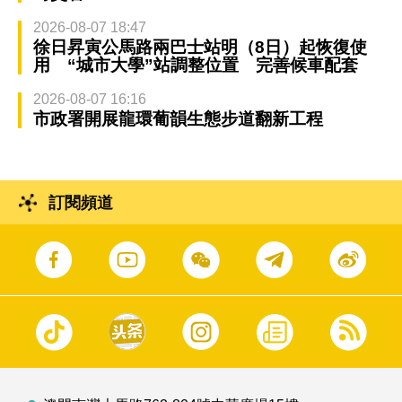
2026-08-07 18:47
徐日昇寅公馬路兩巴士站明（8日）起恢復使
用 “城市大學”站調整位置 完善候車配套
2026-08-07 16:16
市政署開展龍環葡韻生態步道翻新工程
訂閱頻道