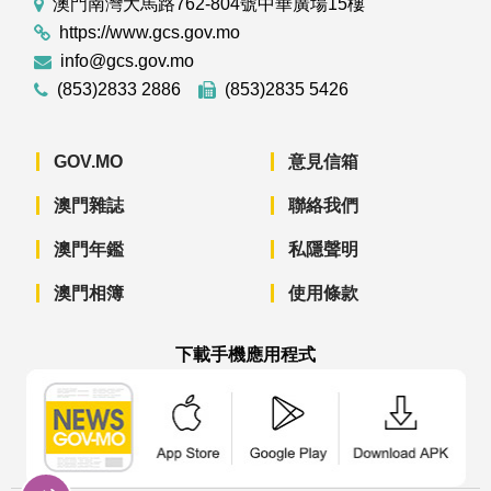
澳門南灣大馬路762-804號中華廣場15樓
https://www.gcs.gov.mo
info@gcs.gov.mo
(853)2833 2886
(853)2835 5426
GOV.MO
意見信箱
澳門雜誌
聯絡我們
澳門年鑑
私隱聲明
澳門相簿
使用條款
下載手機應用程式
澳門政府新聞 APP - App Store 下載
澳門政府新聞 APP - Googl
澳門政府新聞 