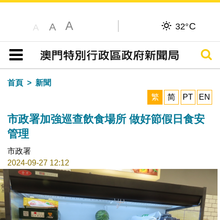
A
C
A
32°
A
搜尋
目錄
首頁
新聞
繁
简
PT
EN
市政署加強巡查飲食場所 做好節假日食安
管理
市政署
2024-09-27 12:12