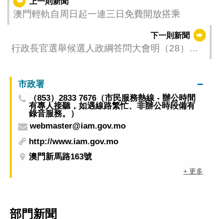
上一則新聞
澳門輕軌自周日起一連三日免費開放搭乘
下一則新聞
行政長官選舉候選人政綱答問大會明（28）日
舉行
市政署
（853）2833 7676（市民服務熱線 - 辦公時間
有專人接聽，如遇線路繁忙、非辦公時段備有
錄音服務。）
webmaster@iam.gov.mo
http://www.iam.gov.mo
澳門新馬路163號
+ 更多
部門新聞