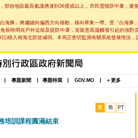
部份地區最高氣溫將達到36度或以上，市民需慎防中暑，避免在烈
白海豚」將繼續向偏西方向移動，移向華東一帶。受「白海豚
避免長時間在戶外逗留及提防中暑，並留意高溫觸發引起的強對
8日)移入南海北部並減弱。本局正密切監測有關系統發展情況，請市
專題新聞
專題特寫
GOV.MO
+ 更多
繁
简
PT
期稅務培訓課程圓滿結束