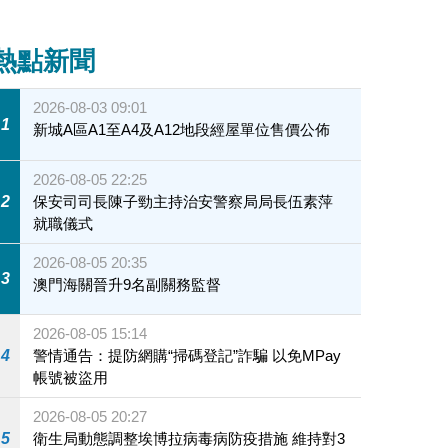
熱點新聞
2026-08-03 09:01
1
新城A區A1至A4及A12地段經屋單位售價公佈
2026-08-05 22:25
2
保安司司長陳子勁主持治安警察局局長伍素萍
就職儀式
2026-08-05 20:35
3
澳門海關晉升9名副關務監督
2026-08-05 15:14
4
警情通告：提防網購“掃碼登記”詐騙 以免MPay
帳號被盜用
2026-08-05 20:27
5
衛生局動態調整埃博拉病毒病防疫措施 維持對3