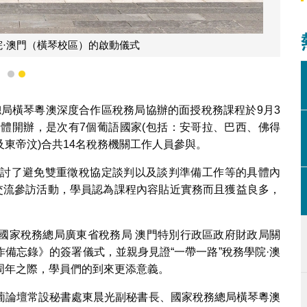
院·澳門（橫琴校區）的啟動儀式
1
2
務總局橫琴粵澳深度合作區稅務局協辦的面授稅務課程於9月3
合體開辦，是次有7個葡語國家(包括：安哥拉、巴西、佛得
東帝汶)合共14名稅務機關工作人員參與。
探討了避免雙重徵稅協定談判以及談判準備工作等的具體內
的交流參訪活動，學員認為課程內容貼近實務而且獲益良多，
國家稅務總局廣東省稅務局 澳門特別行政區政府財政局關
作備忘錄》的簽署儀式，並親身見證“一帶一路”稅務學院·澳
周年之際，學員們的到來更添意義。
葡論壇常設秘書處東晨光副秘書長、國家稅務總局橫琴粵澳