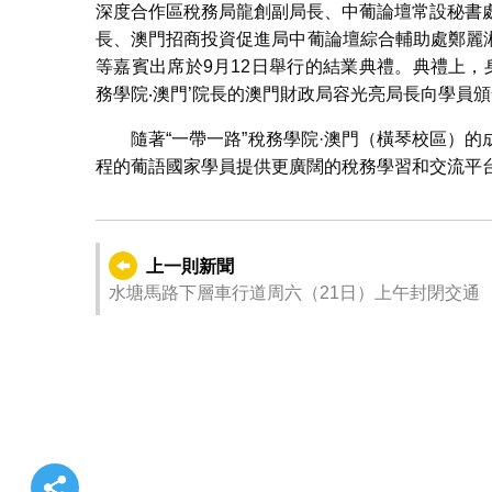
深度合作區稅務局龍創副局長、中葡論壇常設秘書處聯絡辦
長、澳門招商投資促進局中葡論壇綜合輔助處鄭麗
等嘉賓出席於9月12日舉行的結業典禮。典禮上，身
務學院‧澳門’院長的澳門財政局容光亮局長向學員
隨著“一帶一路”稅務學院·澳門（橫琴校區）
程的葡語國家學員提供更廣闊的稅務學習和交流平
上一則新聞
水塘馬路下層車行道周六（21日）上午封閉交通