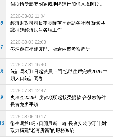
個疫情受影響國家或地區進行加強入境防疫措
施
2026-08-02 11:04
6
經濟財政司司長率團隊落區走訪各社團 凝聚共
識推進經濟民生各項工作
2026-08-03 22:03
7
岑浩輝在福建廈門、龍岩兩市考察調研
2026-07-31 16:40
8
統計局8月1日起派員上門 協助住戶完成2026 中
期人口統計問卷
2026-07-31 12:47
9
央積金2026年度款項明起接受提款 合發放條件
長者免辦手續
2026-08-06 10:17
10
衛生局於8月7日開展新一輪“長者安裝假牙計劃”
致力構建“老有所醫”的服務系統