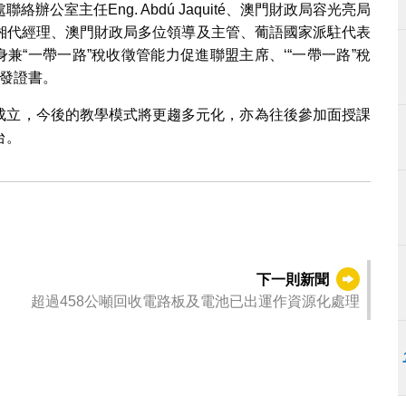
公室主任Eng. Abdú Jaquité、澳門財政局容光亮局
湘代經理、澳門財政局多位領導及主管、葡語國家派駐代表
兼“一帶一路”稅收徵管能力促進聯盟主席、‘“一帶一路”稅
頒發證書。
的成立，今後的教學模式將更趨多元化，亦為往後參加面授課
台。
下一則新聞
超過458公噸回收電路板及電池已出運作資源化處理