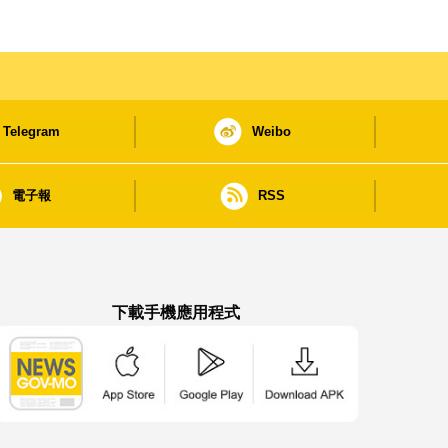
Telegram
Weibo
電子報
RSS
下載手機應用程式
澳門政府新聞 APP - App Store 下載
澳門政府新聞 APP - Google Pla
澳門政府新聞 APP -