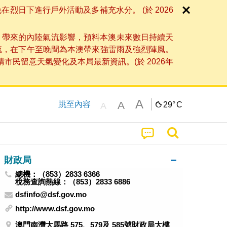
日下進行戶外活動及多補充水分。 (於 2026
」帶來的內陸氣流影響，預料本澳未來數日持續天
流，在下午至晚間為本澳帶來強雷雨及強烈陣風。
民留意天氣變化及本局最新資訊。(於 2026年
A
A
跳至內容
29°
C
A
財政局
總機：（853）2833 6366
稅務查詢熱線：（853）2833 6886
dsfinfo@dsf.gov.mo
http://www.dsf.gov.mo
澳門南灣大馬路 575、579及 585號財政局大樓