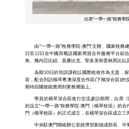
出席“一帶一路”稅務學
由‘“一帶一路”稅務學院‧澳門’主辦、國家稅
日至12日在中國與葡語國家商貿合作服務平台綜
角、幾內亞比紹、莫桑比克、聖多美和普林西比以及
為期10日的培訓課程以國際稅收作為主題，
容，配合到訪橫琴粵澳深度合作區(下稱深合區)
期待回國後能應用到業務層面上。
學員於橫琴深合區進行交流參訪期間，出席《
於設立“一帶一路”稅務學院·澳門（橫琴校區）的合
門（橫琴校區）的正式成立，在橫琴深合區成立三
中央駐澳門聯絡辦公室經濟部劉德成部長、中