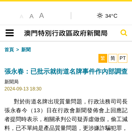
A
C
A
34°
A
搜尋
目錄
首頁
新聞
繁
简
PT
張永春：已批示就街道名牌事件作內部調查
新聞局
2024-09-13 18:30
對於街道名牌出現質量問題，行政法務司司長
張永春今（13）日在行政會新聞發佈會上回應記
者提問時表示，相關承判公司疑弄虛做假，偷工減
料，已不單純是產品質量問題，更涉嫌詐騙犯罪，