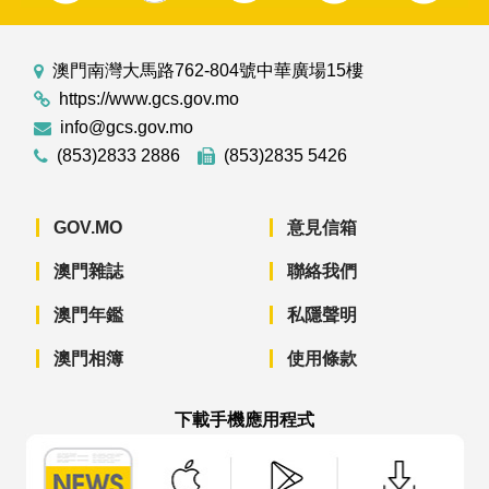
澳門南灣大馬路762-804號中華廣場15樓
https://www.gcs.gov.mo
info@gcs.gov.mo
(853)2833 2886
(853)2835 5426
GOV.MO
意見信箱
澳門雜誌
聯絡我們
澳門年鑑
私隱聲明
澳門相簿
使用條款
下載手機應用程式
澳門政府新聞 APP - App Store 下載
澳門政府新聞 APP - Googl
澳門政府新聞 