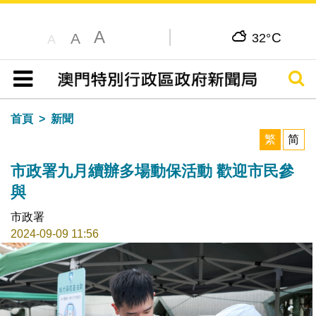
A
C
A
32°
A
搜尋
目錄
首頁
新聞
繁
简
市政署九月續辦多場動保活動 歡迎市民參
與
市政署
2024-09-09 11:56