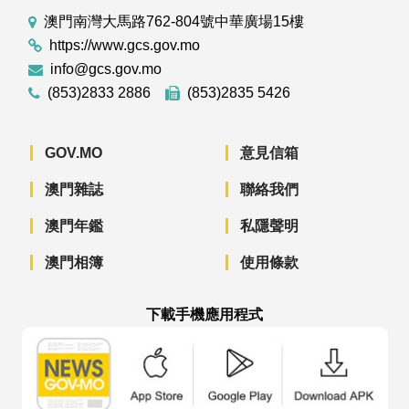
澳門南灣大馬路762-804號中華廣場15樓
https://www.gcs.gov.mo
info@gcs.gov.mo
(853)2833 2886
(853)2835 5426
GOV.MO
意見信箱
澳門雜誌
聯絡我們
澳門年鑑
私隱聲明
澳門相簿
使用條款
下載手機應用程式
澳門政府新聞 APP - App Store 下載
澳門政府新聞 APP - Googl
澳門政府新聞 