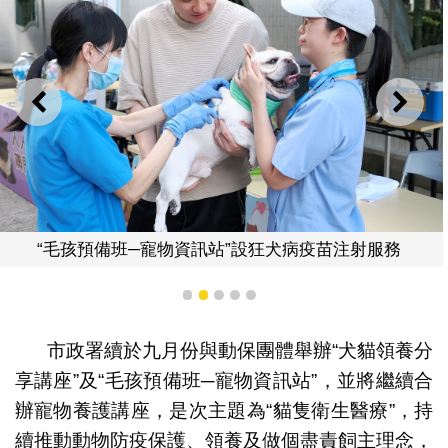
上一則
下一
孩預備班─寵物資訊站”設狂犬病疫苗注射服務
“毛
1
2
3
4
5
市政署續於九月份與動保團體舉辦“犬貓領養分
享講座”及“毛孩預備班─寵物資訊站”，並將繼續合
辦寵物養護講座，是次主題為“貓隻衛生醫療”，持
續推動動物防疫保護、領養及做個盡責飼主理念，