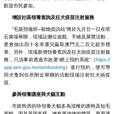
歡迎市民參加。
增設社區領養查詢及狂犬疫苗注射服務
“毛孩預備班─寵物資訊站”將於九月廿一日在塔
石廣場舉辦，現場設攤位遊戲、手繪及展覽活動，
更會抽出四十名幸運兒贏取澳門元二百元超市禮
券。另外，現場新增領養查詢及狂犬病疫苗注射服
務，只須事前透過市政署“網上預約系統”（
https://
app.iam.gov.mo/iambooking
）進行預約，便可帶
同犬隻到住所附近舉辦的活動現場注射狂犬病疫
苗。
參與領養講座與犬貓互動
市政狗房的待領養犬貓多為混種的唐狗及短毛
家貓，因其基因多樣，擁有更強健的體質，更易適