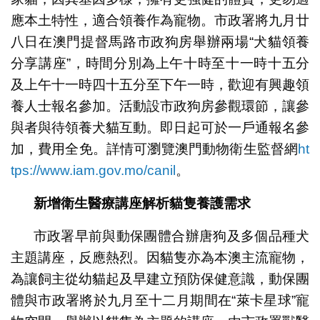
應本土特性，適合領養作為寵物。市政署將九月廿
八日在澳門提督馬路市政狗房舉辦兩場“犬貓領養
分享講座”，時間分別為上午十時至十一時十五分
及上午十一時四十五分至下午一時，歡迎有興趣領
養人士報名參加。活動設市政狗房參觀環節，讓參
與者與待領養犬貓互動。即日起可於一戶通報名參
加，費用全免。詳情可瀏覽澳門動物衛生監督網
ht
tps://www.iam.gov.mo/canil
。
新增衛生醫療講座解析貓隻養護需求
市政署早前與動保團體合辦唐狗及多個品種犬
主題講座，反應熱烈。因貓隻亦為本澳主流寵物，
為讓飼主從幼貓起及早建立預防保健意識，動保團
體與市政署將於九月至十二月期間在“萊卡星球”寵