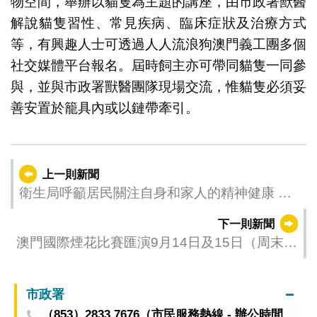
物空間，舉辦以貓隻為主題的講座，由市政署獸醫
解說貓隻習性、常見疾病、臨床症狀及治療方式
等，有興趣人士可透過人人流浪狗澳門義工團多個
社交媒體平台報名。屆時飼主亦可帶同貓隻一同參
與，並與市政署獸醫團隊現場交流，惟貓隻必須妥
善安置於籠具內或以鏈帶牽引。
上一則新聞
衛生局呼籲居民關注自身和家人的精神健康 共
同營造理解、包容和支持的社會氛圍
下一則新聞
澳門國際煙花比賽匯演9月14日及15日（周末周
日）連續兩晚上演
市政署
（853）2833 7676（市民服務熱線 - 辦公時間