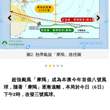
上一則
下一
圖2. 熱帶氣旋「摩羯」路徑圖
1
2
3
4
5
超強颱風「摩羯」成為本澳今年首個八號風
球，隨著「摩羯」逐漸遠離，本局於今日（6日）
下午2時，改發三號風球。