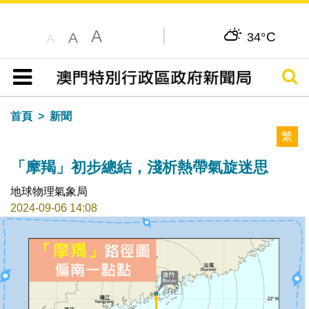
A
C
A
34°
A
搜尋
目錄
首頁
新聞
繁
「摩羯」初步總結，淺析熱帶氣旋迷思
地球物理氣象局
2024-09-06 14:08