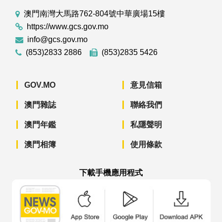
澳門南灣大馬路762-804號中華廣場15樓
https://www.gcs.gov.mo
info@gcs.gov.mo
(853)2833 2886
(853)2835 5426
GOV.MO
意見信箱
澳門雜誌
聯絡我們
澳門年鑑
私隱聲明
澳門相簿
使用條款
下載手機應用程式
澳門政府新聞 APP - App Store 下載
澳門政府新聞 APP - Googl
澳門政府新聞 