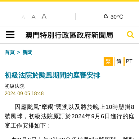
A
C
A
30°
A
搜尋
目錄
首頁
新聞
繁
简
PT
初級法院於颱風期間的庭審安排
初級法院
2024-09-05 18:48
因應颱風“摩羯”襲澳以及將於晚上10時懸掛8
號風球，初級法院原訂於2024年9月6日進行的庭
審工作安排如下：