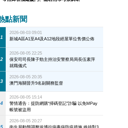
熱點新聞
法和法律委員會副主任委員、全國人大常委會法制工作委員會主任沈
十屆三中全會精神。
2026-08-03 09:01
1
新城A區A1至A4及A12地段經屋單位售價公佈
2026-08-05 22:25
2
保安司司長陳子勁主持治安警察局局長伍素萍
就職儀式
2026-08-05 20:35
3
澳門海關晉升9名副關務監督
2026-08-05 15:14
4
警情通告：提防網購“掃碼登記”詐騙 以免MPay
帳號被盜用
2026-08-05 20:27
5
衛生局動態調整埃博拉病毒病防疫措施 維持對3