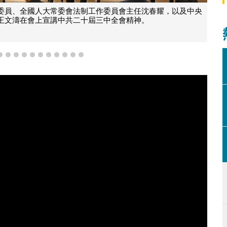
工作委員會主任沈春耀，以及中央
屆三中全會精神。
中央宣講團成員，全國人大憲
8
9
10
11
12
13
14
15
16
17
18