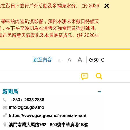
日下進行戶外活動及多補充水分。 (於 2026
」帶來的內陸氣流影響，預料本澳未來數日持續天
流，在下午至晚間為本澳帶來強雷雨及強烈陣風。
民留意天氣變化及本局最新資訊。(於 2026年
A
A
跳至內容
30°
C
A
新聞局
（853）2833 2886
info@gcs.gov.mo
https://www.gcs.gov.mo/home/zh-hant
澳門南灣大馬路762 - 804號中華廣場15樓