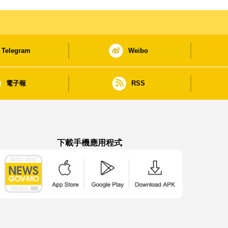
Telegram
Weibo
電子報
RSS
下載手機應用程式
澳門政府新聞 APP - App Store 下載
澳門政府新聞 APP - Google Pla
澳門政府新聞 APP -