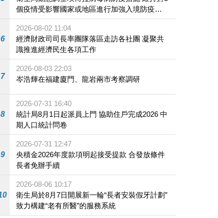
個疫情受影響國家或地區進行加強入境防疫措
施
2026-08-02 11:04
6
經濟財政司司長率團隊落區走訪各社團 凝聚共
識推進經濟民生各項工作
2026-08-03 22:03
7
岑浩輝在福建廈門、龍岩兩市考察調研
2026-07-31 16:40
8
統計局8月1日起派員上門 協助住戶完成2026 中
期人口統計問卷
2026-07-31 12:47
9
央積金2026年度款項明起接受提款 合發放條件
長者免辦手續
2026-08-06 10:17
10
衛生局於8月7日開展新一輪“長者安裝假牙計劃”
致力構建“老有所醫”的服務系統