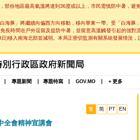
部份地區最高氣溫將達到36度或以上，市民需慎防中暑，避免在烈
白海豚」將繼續向偏西方向移動，移向華東一帶。受「白海豚
避免長時間在戶外逗留及提防中暑，並留意高溫觸發引起的強對
8日)移入南海北部並減弱。本局正密切監測有關系統發展情況，請市
專題新聞
專題特寫
GOV.MO
+ 更多
繁
简
PT
EN
中全會精神宣講會