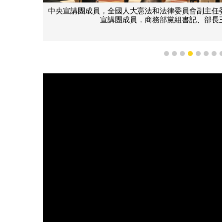
成員，全國人大憲法和法律委員會副主任委員、全國人大常委會法制
宣講團成員，商務部黨組書記、部長王文濤在會上宣講中共二十
1
2
3
4
5
6
7