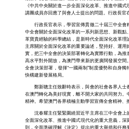
《中共中央關於進一步全面深化改革、推進中國式
講團成員亦回應了與會人士提出的問題。行政長官
行政長官表示，學習宣傳貫徹二十屆三中全會
中全會關於全面深化改革的一系列新思想、新觀點
革寶貴經驗的科學總結，是新時代全面深化改革理
主席關於全面深化改革的重要論述，堅持好、運用
實，把三中全會的決策部署轉化為實際行動，為推
高水平對外開放，為澳門帶來新的更廣闊發展空間
全會決策部署，發揮“一國兩制”制度優勢和自身獨
快構建新發展格局。
鄭新聰主任致辭時表示，與會的社會各界人士
在澳門轉化為美好現實，離不開大家的共同努力。
精神。希望澳門各界積極主動學習宣傳全會精神、
沈春耀主任緊緊圍繞習近平主席在三中全會上
全面深化改革、推進中國式現代化的重大意義，深
則，全面準確理解《決定》提出的重大舉措和任務