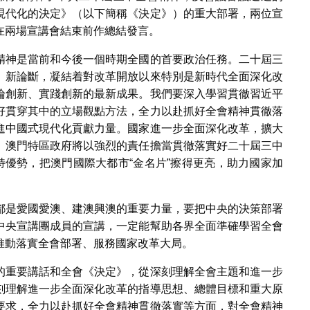
現代化的決定》（以下簡稱《決定》）的重大部署，兩位宣
在兩場宣講會結束前作總結發言。
精神是當前和今後一個時期全國的首要政治任務。二十屆三
、新論斷，凝結着對改革開放以來特別是新時代全面深化改
論創新、實踐創新的最新成果。我們要深入學習貫徹習近平
好貫穿其中的立場觀點方法，全力以赴抓好全會精神貫徹落
進中國式現代化貢獻力量。國家進一步全面深化改革，擴大
。澳門特區政府將以強烈的責任擔當貫徹落實好二十屆三中
特優勢，把澳門國際大都市“金名片”擦得更亮，助力國家加
都是愛國愛澳、建澳興澳的重要力量，要把中央的決策部署
中央宣講團成員的宣講，一定能幫助各界全面準確學習全會
推動落實全會部署、服務國家改革大局。
的重要講話和全會《決定》，從深刻理解全會主題和進一步
刻理解進一步全面深化改革的指導思想、總體目標和重大原
要求，全力以赴抓好全會精神貫徹落實等方面，對全會精神