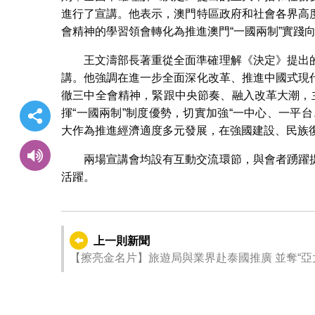
進行了宣講。他表示，澳門特區政府和社會各界高
會精神的學習領會轉化為推進澳門“一國兩制”實踐
王文濤部長著重從全面準確理解《決定》提出
講。他強調在進一步全面深化改革、推進中國式現
徹三中全會精神，緊跟中央節奏、融入改革大潮，
揮“一國兩制”制度優勢，切實加強“一中心、一平
大作為推進經濟適度多元發展，在強國建設、民族
兩場宣講會均設有互動交流環節，與會者踴躍
活躍。
上一則新聞
【擦亮金名片】旅遊局與業界赴泰國推廣 並奪“亞