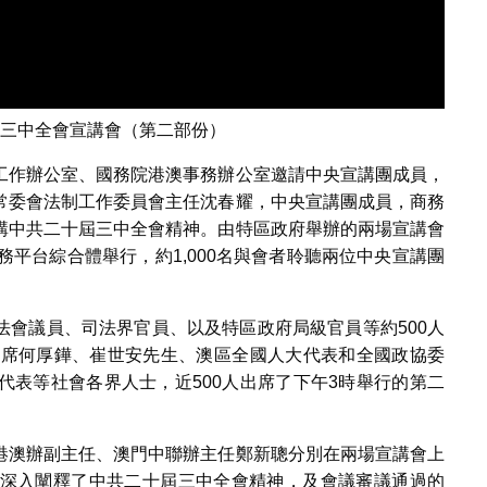
三中全會宣講會（第二部份）
工作辦公室、國務院港澳事務辦公室邀請中央宣講團成員，
常委會法制工作委員會主任沈春耀，中央宣講團成員，商務
講中共二十屆三中全會精神。由特區政府舉辦的兩場宣講會
務平台綜合體舉行，約1,000名與會者聆聽兩位中央宣講團
法會議員、司法界官員、以及特區政府局級官員等約500人
主席何厚鏵、崔世安先生、澳區全國人大代表和全國政協委
代表等社會各界人士，近500人出席了下午3時舉行的第二
港澳辦副主任、澳門中聯辦主任鄭新聰分別在兩場宣講會上
深入闡釋了中共二十屆三中全會精神，及會議審議通過的