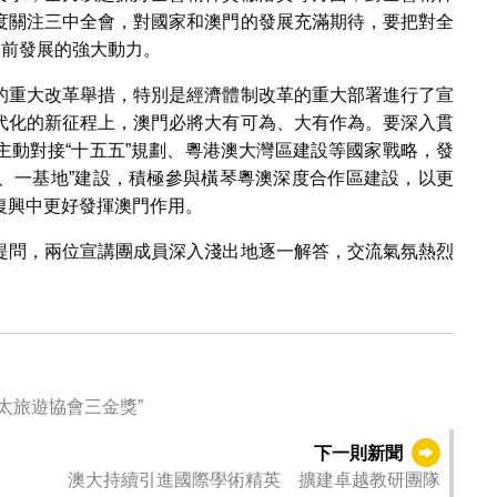
度關注三中全會，對國家和澳門的發展充滿期待，要把對全
向前發展的強大動力。
的重大改革舉措，特別是經濟體制改革的重大部署進行了宣
代化的新征程上，澳門必將大有可為、大有作為。要深入貫
主動對接“十五五”規劃、粵港澳大灣區建設等國家戰略，發
台、一基地”建設，積極參與橫琴粵澳深度合作區建設，以更
復興中更好發揮澳門作用。
提問，兩位宣講團成員深入淺出地逐一解答，交流氣氛熱烈
太旅遊協會三金獎”
下一則新聞
澳大持續引進國際學術精英 擴建卓越教研團隊