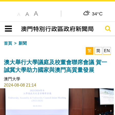
A
C
A
34°
A
搜尋
目錄
首頁
新聞
繁
简
EN
澳大舉行大學議庭及校董會聯席會議 賀一
誠冀大學助力國家與澳門高質量發展
澳門大學
2024-08-08 21:14