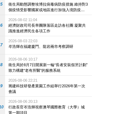
5
衛生局動態調整埃博拉病毒病防疫措施 維持對3
個疫情受影響國家或地區進行加強入境防疫措
施
2026-08-02 11:04
6
經濟財政司司長率團隊落區走訪各社團 凝聚共
識推進經濟民生各項工作
2026-08-03 22:03
7
岑浩輝在福建廈門、龍岩兩市考察調研
2026-08-06 10:17
8
衛生局於8月7日開展新一輪“長者安裝假牙計劃”
致力構建“老有所醫”的服務系統
2026-08-06 22:21
9
籌建科技研發產業園工作組舉行2026年第一次
會議
2026-08-06 20:13
10
行政長官岑浩輝視察澳琴國際教育（大學）城
第一期項目