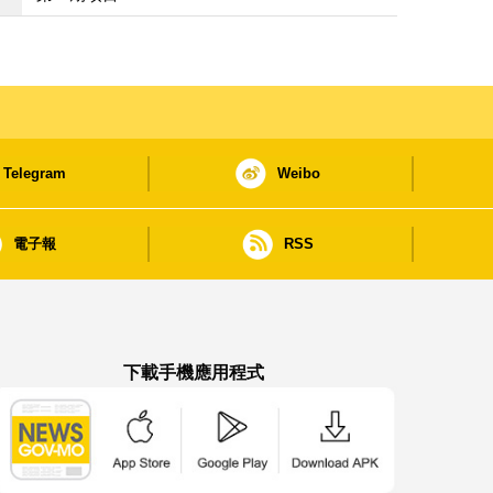
Telegram
Weibo
電子報
RSS
下載手機應用程式
澳門政府新聞 APP - App Store 下載
澳門政府新聞 APP - Google Pla
澳門政府新聞 APP -