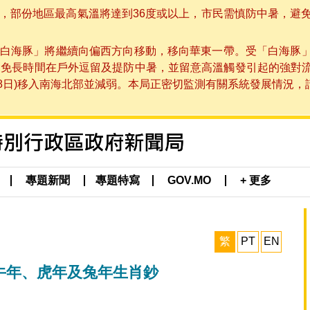
部份地區最高氣溫將達到36度或以上，市民需慎防中暑，避免在烈
白海豚」將繼續向偏西方向移動，移向華東一帶。受「白海豚
避免長時間在戶外逗留及提防中暑，並留意高溫觸發引起的強對
8日)移入南海北部並減弱。本局正密切監測有關系統發展情況，請市
專題新聞
專題特寫
GOV.MO
+ 更多
繁
PT
EN
、牛年、虎年及兔年生肖鈔