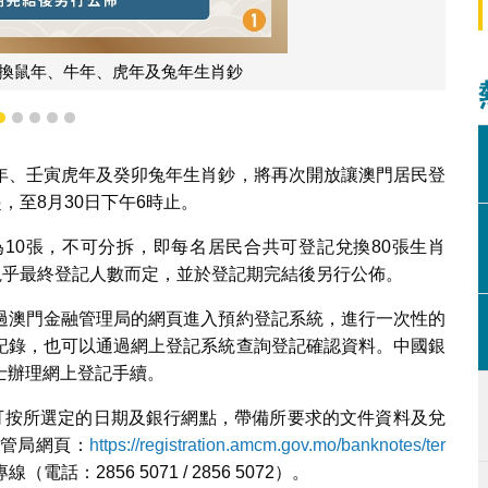
兌換鼠年、牛年、虎年及兔年生肖鈔
2
3
4
5
6
年、壬寅虎年及癸卯兔年生肖鈔，將再次開放讓澳門居民登
，至8月30日下午6時止。
10張，不可分拆，即每名居民合共可登記兌換80張生肖
視乎最終登記人數而定，並於登記期完結後另行公佈。
過澳門金融管理局的網頁進入預約登記系統，進行一次性的
記錄，也可以通過網上登記系統查詢登記確認資料。中國銀
士辦理網上登記手續。
記人可按所選定的日期及銀行網點，帶備所要求的文件資料及兌
管局網頁：
https://registration.amcm.gov.mo/banknotes/ter
：2856 5071 / 2856 5072）。