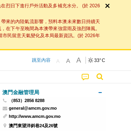
日下進行戶外活動及多補充水分。 (於 2026
」帶來的內陸氣流影響，預料本澳未來數日持續天
流，在下午至晚間為本澳帶來強雷雨及強烈陣風。
民留意天氣變化及本局最新資訊。(於 2026年
A
A
跳至內容
33°
C
A
澳門金融管理局
（853）2856 8288
general@amcm.gov.mo
http://www.amcm.gov.mo
澳門東望洋斜巷24及26號