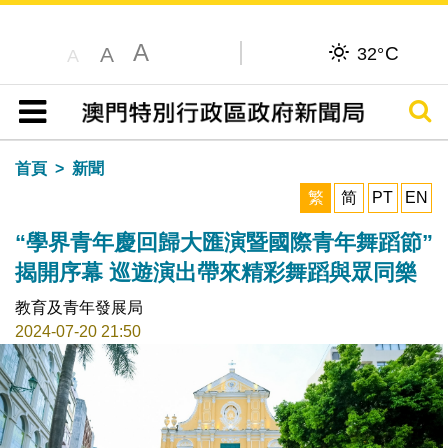
A
C
A
32°
A
搜尋
目錄
首頁
新聞
繁
简
PT
EN
“學界青年慶回歸大匯演暨國際青年舞蹈節”
揭開序幕 巡遊演出帶來精彩舞蹈與眾同樂
教育及青年發展局
2024-07-20 21:50