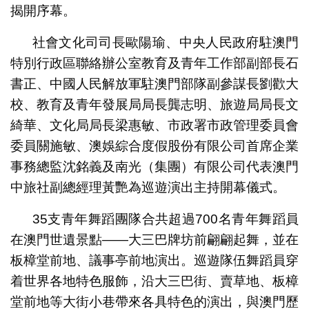
揭開序幕。
社會文化司司長歐陽瑜、中央人民政府駐澳門
特別行政區聯絡辦公室教育及青年工作部副部長石
書正、中國人民解放軍駐澳門部隊副參謀長劉歡大
校、教育及青年發展局局長龔志明、旅遊局局長文
綺華、文化局局長梁惠敏、市政署市政管理委員會
委員關施敏、澳娛綜合度假股份有限公司首席企業
事務總監沈銘義及南光（集團）有限公司代表澳門
中旅社副總經理黃艷為巡遊演出主持開幕儀式。
35支青年舞蹈團隊合共超過700名青年舞蹈員
在澳門世遺景點——大三巴牌坊前翩翩起舞，並在
板樟堂前地、議事亭前地演出。巡遊隊伍舞蹈員穿
着世界各地特色服飾，沿大三巴街、賣草地、板樟
堂前地等大街小巷帶來各具特色的演出，與澳門歷