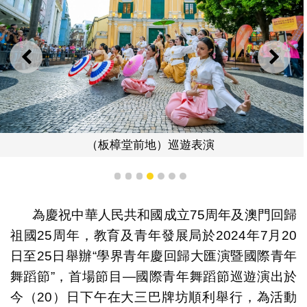
上一則
下一
（板樟堂前地）巡遊表演
1
2
3
4
5
6
7
為慶祝中華人民共和國成立75周年及澳門回歸
祖國25周年，教育及青年發展局於2024年7月20
日至25日舉辦“學界青年慶回歸大匯演暨國際青年
舞蹈節”，首場節目—國際青年舞蹈節巡遊演出於
今（20）日下午在大三巴牌坊順利舉行，為活動