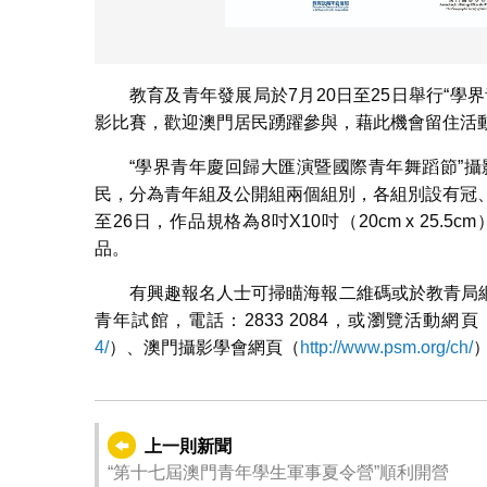
教育及青年發展局於7月20日至25日舉行“
影比賽，歡迎澳門居民踴躍參與，藉此機會留住活
“學界青年慶回歸大匯演暨國際青年舞蹈節”
民，分為青年組及公開組兩個組別，各組別設有冠、亞
至26日，作品規格為8吋X10吋（20cm x 2
品。
有興趣報名人士可掃瞄海報二維碼或於教青局
青年試館，電話：2833 2084，或瀏覽活動網頁
4/
）、澳門攝影學會網頁（
http://www.psm.org/ch/
上一則新聞
“第十七屆澳門青年學生軍事夏令營”順利開營