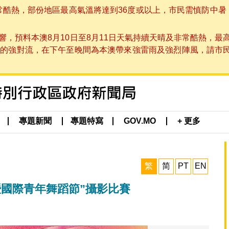
非常酷熱，部份地區最高氣溫將達到36度或以上，市民需慎防中暑
，預料本澳8月10日至8月11日天氣持續天晴及非常酷熱，最
強對流，在下午至晚間為本澳帶來強雷雨及強烈陣風，請市民留意
專題新聞
專題特寫
GOV.MO
+ 更多
繁
简
PT
EN
暨國際青年舞蹈節”攝影比賽