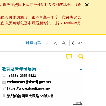
，避免在烈日下進行戶外活動及多補充水分。 (於
高氣溫將達到36度，市區再高一兩度，市民應避免
天氣變化及本局最新資訊。(於 2026年08月
A
A
跳至內容
34°
C
A
教育及青年發展局
（853）2855 5533
webmaster@dsedj.gov.mo
https://www.dsedj.gov.mo
澳門約翰四世大馬路7-9號1樓
+ 更多