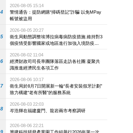
2026-08-05 15:14
4
警情通告：提防網購“掃碼登記”詐騙 以免MPay
帳號被盜用
2026-08-05 20:27
5
衛生局動態調整埃博拉病毒病防疫措施 維持對3
個疫情受影響國家或地區進行加強入境防疫措
施
2026-08-02 11:04
6
經濟財政司司長率團隊落區走訪各社團 凝聚共
識推進經濟民生各項工作
2026-08-06 10:17
7
衛生局於8月7日開展新一輪“長者安裝假牙計劃”
致力構建“老有所醫”的服務系統
2026-08-03 22:03
8
岑浩輝在福建廈門、龍岩兩市考察調研
2026-08-06 22:21
9
籌建科技研發產業園工作組舉行2026年第一次