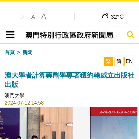
A
C
A
32°
A
搜尋
目錄
首頁
新聞
繁
简
EN
澳大學者計算藥劑學專著獲約翰威立出版社
出版
澳門大學
2024-07-12 14:58