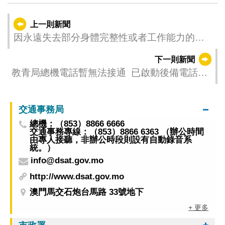
上一則新聞
因永遠失去部分身體完整性或者工作能力的損
失屬現行的損失 中院裁定應獲得賠償
下一則新聞
教青局總機電話暫無法接通 已啟動後備電話運
作服務不受影響
交通事務局
總機：（853）8866 6666
交通事務專線：（853）8866 6363 （辦公時間
由專人接聽，非辦公時段則設有自動錄音系
統。）
info@dsat.gov.mo
http://www.dsat.gov.mo
澳門馬交石炮台馬路 33號地下
+ 更多