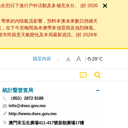
日下進行戶外活動及多補充水分。 (於 2026
」帶來的內陸氣流影響，預料本澳未來數日持續天
流，在下午至晚間為本澳帶來強雷雨及強烈陣風。
民留意天氣變化及本局最新資訊。(於 2026年
A
A
跳至內容
29°
C
A
統計暨普查局
（853）2872 8188
info@dsec.gov.mo
http://www.dsec.gov.mo
澳門宋玉生廣場411-417號皇朝廣場17樓