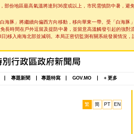
部份地區最高氣溫將達到36度或以上，市民需慎防中暑，避免在烈
白海豚」將繼續向偏西方向移動，移向華東一帶。受「白海豚
避免長時間在戶外逗留及提防中暑，並留意高溫觸發引起的強對
8日)移入南海北部並減弱。本局正密切監測有關系統發展情況，請市
專題新聞
專題特寫
GOV.MO
+ 更多
繁
简
PT
EN