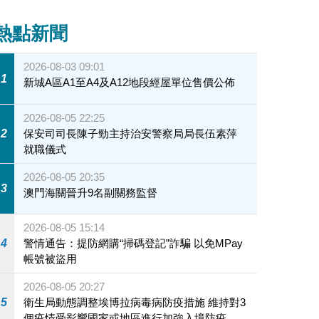
熱點新聞
2026-08-03 09:01
1
新城A區A1至A4及A12地段經屋單位售價公佈
2026-08-05 22:25
2
保安司司長陳子勁主持治安警察局局長伍素萍
就職儀式
2026-08-05 20:35
3
澳門海關晉升9名副關務監督
2026-08-05 15:14
4
警情通告：提防網購“掃碼登記”詐騙 以免MPay
帳號被盜用
2026-08-05 20:27
5
衛生局動態調整埃博拉病毒病防疫措施 維持對3
個疫情受影響國家或地區進行加強入境防疫措