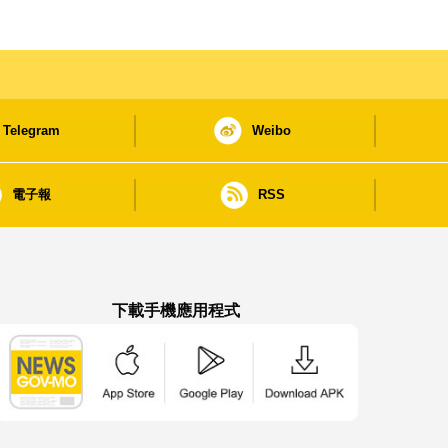
Telegram
Weibo
電子報
RSS
下載手機應用程式
澳門政府新聞 APP - App Store 下載
澳門政府新聞 APP - Google Pla
澳門政府新聞 APP -