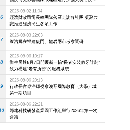
施
2026-08-02 11:04
6
經濟財政司司長率團隊落區走訪各社團 凝聚共
識推進經濟民生各項工作
2026-08-03 22:03
7
岑浩輝在福建廈門、龍岩兩市考察調研
2026-08-06 10:17
8
衛生局於8月7日開展新一輪“長者安裝假牙計劃”
致力構建“老有所醫”的服務系統
2026-08-06 20:13
9
行政長官岑浩輝視察澳琴國際教育（大學）城
第一期項目
2026-08-06 22:21
10
籌建科技研發產業園工作組舉行2026年第一次
會議