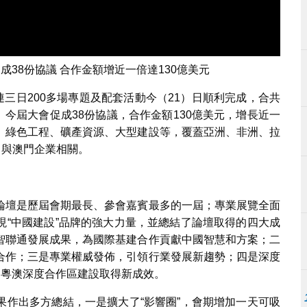
成38份協議 合作金額增近一倍達130億美元
連三日200多場專題及配套活動今（21）日順利完成，合共
。今屆大會促成38份協議，合作金額130億美元，增長近一
、綠色工程、礦產資源、大型建設等，覆蓋亞洲、非洲、拉
目與澳門企業相關。
論壇是歷屆會期最長、參會嘉賓最多的一屆；專業展覽全面
展現“中國建設”品牌的強大力量，並總結了論壇取得的四大成
智聯通發展成果，為國際基建合作貢獻中國智慧和方案；二
合作；三是專業權威發佈，引領行業發展新趨勢；四是深度
琴粵澳深度合作區建設取得新成效。
果作出多方總結，一是擴大了“影響圈”，會期增加一天可吸