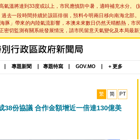
將達到33度或以上，市民應慎防中暑，適時補充水分。 (於 202
，過去一段時間持續於該區徘徊，預料今明兩日移向南海北部。
海豚」帶來的內陸氣流影響，本澳未來數日仍然天晴酷熱，市
切監測有關系統發展情況，請市民留意天氣變化及本局最新資訊。(於 
專題新聞
專題特寫
GOV.MO
+ 更多
繁
简
PT
38份協議 合作金額增近一倍達130億美