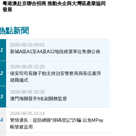
粵港澳赴京聯合招商 推動央企與大灣區產業協同
發展
熱點新聞
2026-08-03 09:01
1
新城A區A1至A4及A12地段經屋單位售價公佈
2026-08-05 22:25
2
保安司司長陳子勁主持治安警察局局長伍素萍
就職儀式
2026-08-05 20:35
3
澳門海關晉升9名副關務監督
2026-08-05 15:14
4
警情通告：提防網購“掃碼登記”詐騙 以免MPay
帳號被盜用