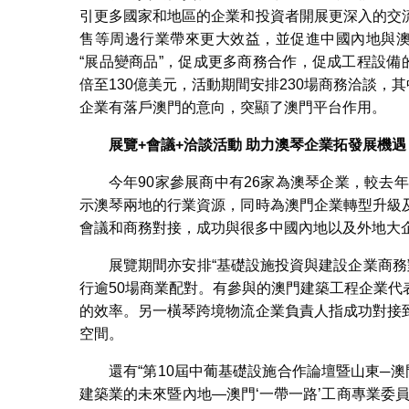
引更多國家和地區的企業和投資者開展更深入的交
售等周邊行業帶來更大效益，並促進中國內地與澳
“展品變商品”，促成更多商務合作，促成工程設備
倍至130億美元，活動期間安排230場商務洽談，
企業有落戶澳門的意向，突顯了澳門平台作用。
展覽+會議+洽談活動 助力澳琴企業拓發展機遇
今年90家參展商中有26家為澳琴企業，較去
示澳琴兩地的行業資源，同時為澳門企業轉型升級
會議和商務對接，成功與很多中國內地以及外地大
展覽期間亦安排“基礎設施投資與建設企業商務
行逾50場商業配對。有參與的澳門建築工程企業
的效率。另一橫琴跨境物流企業負責人指成功對接
空間。
還有“第10屆中葡基礎設施合作論壇暨山東─
建築業的未來暨內地—澳門‘一帶一路’工商專業委員會