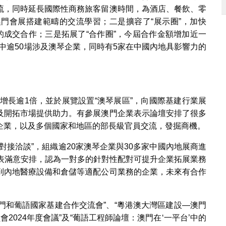
流，同時延長國際性商務旅客留澳時間，為酒店、餐飲、零
門會展搭建範疇的交流學習；二是擴容了“展示圈”，加快
的成交合作；三是拓展了“合作圈”，今屆合作金額增加近一
其中逾50場涉及澳琴企業，同時有5家在中國內地具影響力的
年增長逾1倍，並於展覽設置“澳琴展區”，向國際基建行業展
及開拓市場提供助力。有參展澳門企業表示論壇安排了很多
企業，以及多個國家和地區的部長級官員交流，發掘商機。
對接洽談”，組織逾20家澳琴企業與30多家中國內地展商進
代表滿意安排，認為一對多的針對性配對可提升企業拓展業務
到內地醫療設備和倉儲等適配公司業務的企業，未來有合作
澳門和葡語國家基建合作交流會”、“粵港澳大灣區建設—澳門
2024年度會議”及“葡語工程師論壇：澳門在‘一平台’中的