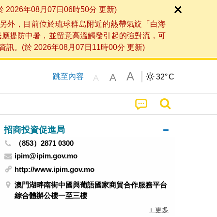
6年08月07日06時50分 更新)
另外，目前位於琉球群島附近的熱帶氣旋「白海
民應提防中暑，並留意高溫觸發引起的強對流，可
2026年08月07日11時00分 更新)
A
A
跳至內容
32°
C
A
招商投資促進局
（853）2871 0300
ipim@ipim.gov.mo
http://www.ipim.gov.mo
澳門湖畔南街中國與葡語國家商貿合作服務平台
綜合體辦公樓一至三樓
+ 更多