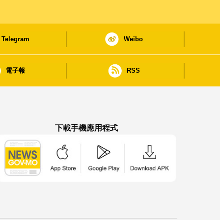
Telegram
Weibo
電子報
RSS
下載手機應用程式
澳門政府新聞 APP - App Store 下載
澳門政府新聞 APP - Google Pla
澳門政府新聞 APP -