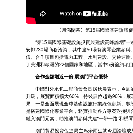
【圓滿閉幕】第15屆國際基建論壇促
“第15屆國際基礎設施投資與建設高峰論壇”一
安排230場商務洽談，其中逾50場有澳琴企業參與
倍。合作項目包括電力工程、水利建設、交通運輸
丁美洲和歐洲的22個國家和地區，當中5份簽約項
合作金額增近一倍 展澳門平台優勢
中國對外承包工程商會會長房秋晨表示，今屆
升級，展覽面積擴大60%，特裝展位超過90%，
果：一是全面展現全球基礎設施行業綠色創新、數
是搭建國際化專業平台，務實推動各方專案對接與
融入澳門元素，助推澳門參與共建“一帶一路”和橫
澳門貿易投資促進局主席余雨生就今屆論壇成