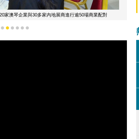
20家澳琴企業與30多家內地展商進行逾50場商業配對
3
4
5
6
7
8
9