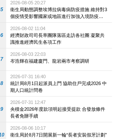
2026-08-05 20:27
5
衛生局動態調整埃博拉病毒病防疫措施 維持對3
個疫情受影響國家或地區進行加強入境防疫措
施
2026-08-02 11:04
6
經濟財政司司長率團隊落區走訪各社團 凝聚共
識推進經濟民生各項工作
2026-08-03 22:03
7
岑浩輝在福建廈門、龍岩兩市考察調研
2026-07-31 16:40
8
統計局8月1日起派員上門 協助住戶完成2026 中
期人口統計問卷
2026-07-31 12:47
9
央積金2026年度款項明起接受提款 合發放條件
長者免辦手續
2026-08-06 10:17
10
衛生局於8月7日開展新一輪“長者安裝假牙計劃”