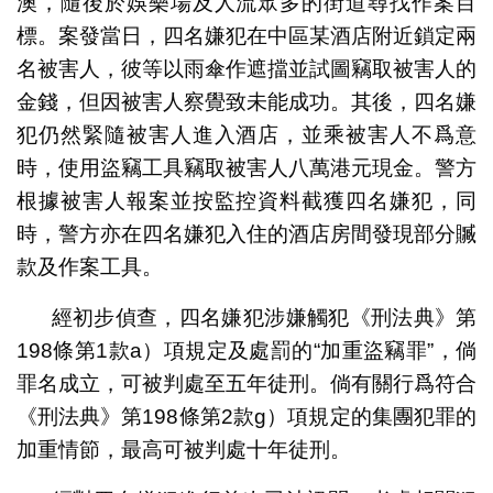
澳，隨後於娛樂場及人流眾多的街道尋找作案目
標。案發當日，四名嫌犯在中區某酒店附近鎖定兩
名被害人，彼等以雨傘作遮擋並試圖竊取被害人的
金錢，但因被害人察覺致未能成功。其後，四名嫌
犯仍然緊隨被害人進入酒店，並乘被害人不爲意
時，使用盜竊工具竊取被害人八萬港元現金。警方
根據被害人報案並按監控資料截獲四名嫌犯，同
時，警方亦在四名嫌犯入住的酒店房間發現部分贓
款及作案工具。
經初步偵查，四名嫌犯涉嫌觸犯《刑法典》第
198條第1款a）項規定及處罰的“加重盜竊罪”，倘
罪名成立，可被判處至五年徒刑。倘有關行爲符合
《刑法典》第198條第2款g）項規定的集團犯罪的
加重情節，最高可被判處十年徒刑。