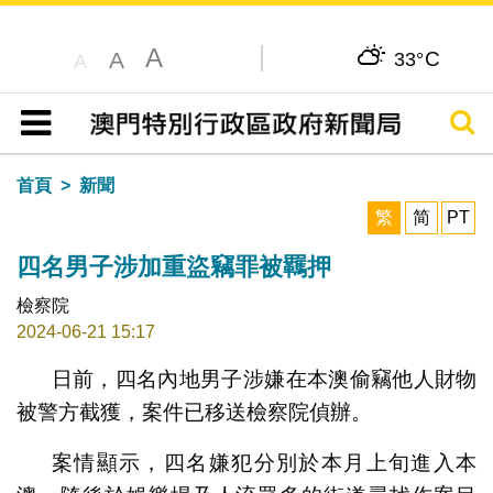
A
C
A
33°
A
搜尋
目錄
首頁
新聞
繁
简
PT
四名男子涉加重盜竊罪被羈押
檢察院
2024-06-21 15:17
日前，四名內地男子涉嫌在本澳偷竊他人財物
被警方截獲，案件已移送檢察院偵辦。
案情顯示，四名嫌犯分別於本月上旬進入本