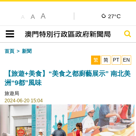
A
C
A
27°
A
搜尋
目錄
首頁
新聞
繁
简
PT
EN
【旅遊+美食】“美食之都廚藝展示” 南北美
洲“9都”風味
旅遊局
2024-06-20 15:04