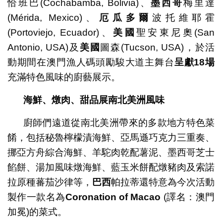
恰班巴(Cochabamba, Bolivia)、
墨西哥
梅里達
(Mérida, Mexico)、
厄瓜多爾
波托維耶霍
(Portoviejo, Ecuador)、
美國
聖安東尼奧(San
Antonio, USA)及
美國
圖森(Tucson, USA)，於活
動期間在澳門漁人碼頭勵駿大道主舞台
呈獻
18
場
充滿特色風味的廚藝展示。
海鮮、燉肉、甜品展南北美洲風味
廚師們遠道從南北美洲帶來的多款地方特色菜
餚，包括秘魯檸檬漬海鮮、亞馬遜巧克力三重奏、
挪亞方舟綜合海鮮、羊駝肉乾配薯泥、墨西哥芝士
餡餅、湯加風味燉海鮮、藍玉米餅配燉豬肉及索諾
拉原種蕃茄沙律等，
巴西
帕拉蒂還特意為今次活動
製作一款名為
Coronation of Macao
(譯名：澳門
加冕)的菜式。