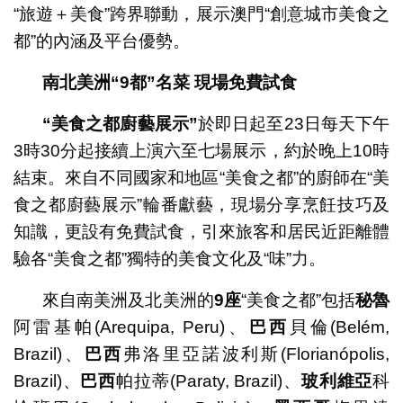
“旅遊＋美食”跨界聯動，展示澳門“創意城市美食之
都”的內涵及平台優勢。
南北美洲
“9
都
”
名菜
現場免費試食
“
美食之都廚藝展示
”
於即日起至23日每天下午
3時30分起接續上演六至七場展示，約於晚上10時
結束。來自不同國家和地區“美食之都”的廚師在“美
食之都廚藝展示”輪番獻藝，現場分享烹飪技巧及
知識，更設有免費試食，引來旅客和居民近距離體
驗各“美食之都”獨特的美食文化及“味”力。
來自南美洲及北美洲的
9
座
“美食之都”包括
秘魯
阿雷基帕(Arequipa, Peru)、
巴西
貝倫(Belém,
Brazil)、
巴西
弗洛里亞諾波利斯(Florianópolis,
Brazil)、
巴西
帕拉蒂(Paraty, Brazil)、
玻利維亞
科