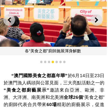
上一則
下一
各“美食之都”廚師施展渾身解數
1
2
3
4
5
6
7
“
澳門國際美食之都嘉年華
”
於6月14日至23日
於澳門漁人碼頭與公眾見面，三大亮點活動之一的
“
美食之都廚藝展示
”
邀請來自亞洲、歐洲、非
洲、大洋洲、南美洲和北美洲
全球
26
個
“美食之都”
的廚師代表合共帶來
60
場
精彩的廚藝展示，促進