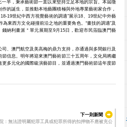
佔比一半，秉承藝術節一直以來堅持立足本地的宗旨。本屆徵
創作的誕生，並推動本地藝團積極與外地專業藝術家合作，
8-19世紀中西方視覺藝術的調適”展示18、19世紀中外藝
作為東西方文化碰撞前沿之地的重要角色。“畫技的調適”及
和：錢納利畫派＂單元展期至9月15日，歡迎市民蒞臨澳門藝
公司、澳門航空及美高梅的鼎力支持，亦通過與多間銀行及
術節信息。明年將迎來澳門藝術節三十五周年，文化局將繼
進更多元化的國際級演藝節目，並通過澳門藝術節這年度節
下一則新聞
院：無法證明屬犯罪工具或犯罪所得的扣押物不應被充公