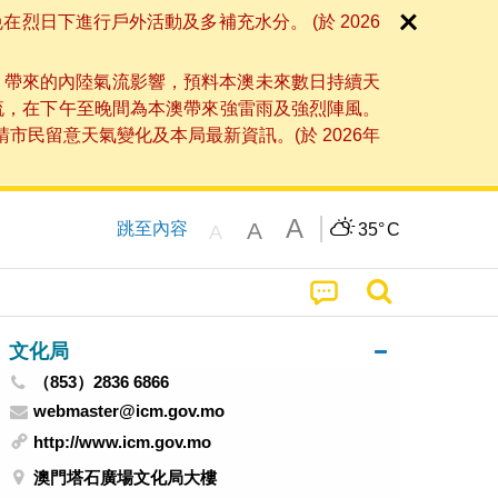
日下進行戶外活動及多補充水分。 (於 2026
」帶來的內陸氣流影響，預料本澳未來數日持續天
流，在下午至晚間為本澳帶來強雷雨及強烈陣風。
民留意天氣變化及本局最新資訊。(於 2026年
A
A
跳至內容
35°
C
A
文化局
（853）2836 6866
webmaster@icm.gov.mo
http://www.icm.gov.mo
澳門塔石廣場文化局大樓