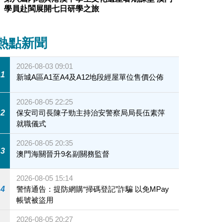
學員赴閩展開七日研學之旅
熱點新聞
2026-08-03 09:01
1
新城A區A1至A4及A12地段經屋單位售價公佈
2026-08-05 22:25
2
保安司司長陳子勁主持治安警察局局長伍素萍
就職儀式
2026-08-05 20:35
3
澳門海關晉升9名副關務監督
2026-08-05 15:14
4
警情通告：提防網購“掃碼登記”詐騙 以免MPay
帳號被盜用
2026-08-05 20:27