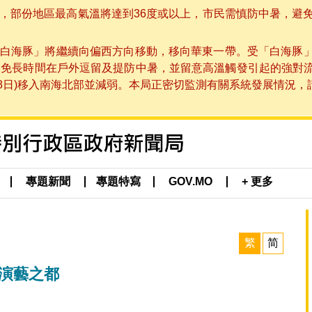
部份地區最高氣溫將達到36度或以上，市民需慎防中暑，避免在烈
白海豚」將繼續向偏西方向移動，移向華東一帶。受「白海豚
避免長時間在戶外逗留及提防中暑，並留意高溫觸發引起的強對
8日)移入南海北部並減弱。本局正密切監測有關系統發展情況，請市
專題新聞
專題特寫
GOV.MO
+ 更多
繁
简
造演藝之都