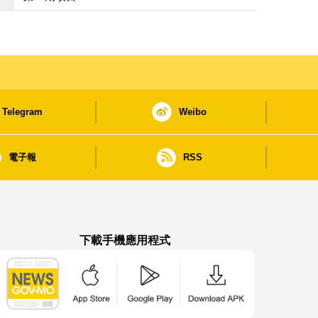
Telegram
Weibo
電子報
RSS
下載手機應用程式
澳門政府新聞 APP - App Store 下載
澳門政府新聞 APP - Google Pla
澳門政府新聞 APP -