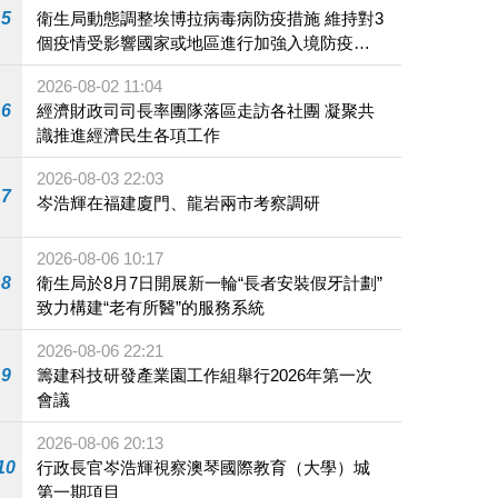
5
衛生局動態調整埃博拉病毒病防疫措施 維持對3
個疫情受影響國家或地區進行加強入境防疫措
施
2026-08-02 11:04
6
經濟財政司司長率團隊落區走訪各社團 凝聚共
識推進經濟民生各項工作
2026-08-03 22:03
7
岑浩輝在福建廈門、龍岩兩市考察調研
2026-08-06 10:17
8
衛生局於8月7日開展新一輪“長者安裝假牙計劃”
致力構建“老有所醫”的服務系統
2026-08-06 22:21
9
籌建科技研發產業園工作組舉行2026年第一次
會議
2026-08-06 20:13
10
行政長官岑浩輝視察澳琴國際教育（大學）城
第一期項目