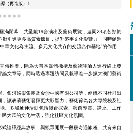
2
3
4
5
6
《睡美人》
圓滿閉幕，共呈獻19套演出及藝術展覽，連同23項各類於
過不斷引進更多高質素節目，提升盛事文化影響力，同時促進
以中華文化為主流、多元文化共存的交流合作基地”的作用，
宣傳推廣，除為大灣區媒體機構及藝術評論人進行線上發
評論文章等，同時透過專題訪問及報導進一步擴大澳門藝術
局、銀河娛樂集團及金沙中國有限公司等，組織不同社群出
面，讓表演藝術發揮更大影響力，藝術節為各大專院校及社
場。多場延伸活動包括後台探索、演前導賞、講座、工作
市民大眾的文化生活，強化社區文化氛圍。
新形式詮釋經典故事，與觀眾開展一段段奇遇旅程，共有來自