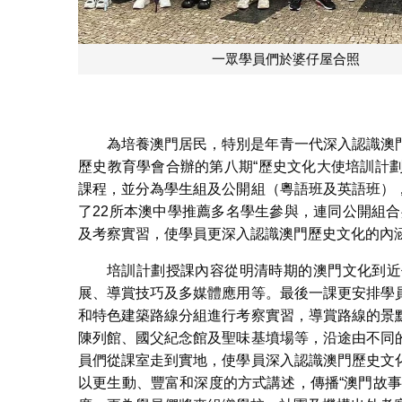
學員們介
為培養澳門居民，特別是年青一代深入認識澳
歷史教育學會合辦的第八期“歷史文化大使培訓計劃
課程，並分為學生組及公開組（粵語班及英語班）
了22所本澳中學推薦多名學生參與，連同公開組合
及考察實習，使學員更深入認識澳門歷史文化的內
培訓計劃授課內容從明清時期的澳門文化到近
展、導賞技巧及多媒體應用等。最後一課更安排學
和特色建築路線分組進行考察實習，導賞路線的景
陳列館、國父紀念館及聖味基墳場等，沿途由不同
員們從課室走到實地，使學員深入認識澳門歷史文
以更生動、豐富和深度的方式講述，傳播“澳門故