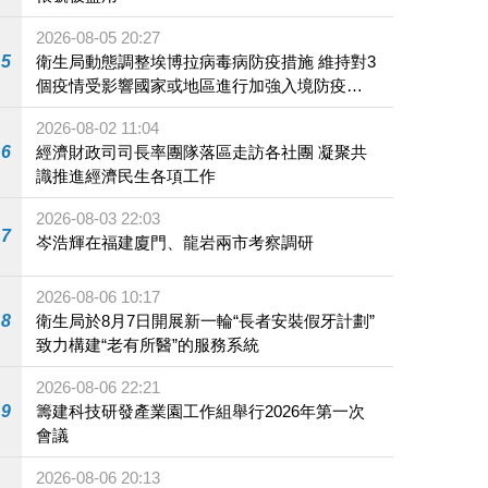
2026-08-05 20:27
5
衛生局動態調整埃博拉病毒病防疫措施 維持對3
個疫情受影響國家或地區進行加強入境防疫措
施
2026-08-02 11:04
6
經濟財政司司長率團隊落區走訪各社團 凝聚共
識推進經濟民生各項工作
2026-08-03 22:03
7
岑浩輝在福建廈門、龍岩兩市考察調研
2026-08-06 10:17
8
衛生局於8月7日開展新一輪“長者安裝假牙計劃”
致力構建“老有所醫”的服務系統
2026-08-06 22:21
9
籌建科技研發產業園工作組舉行2026年第一次
會議
2026-08-06 20:13