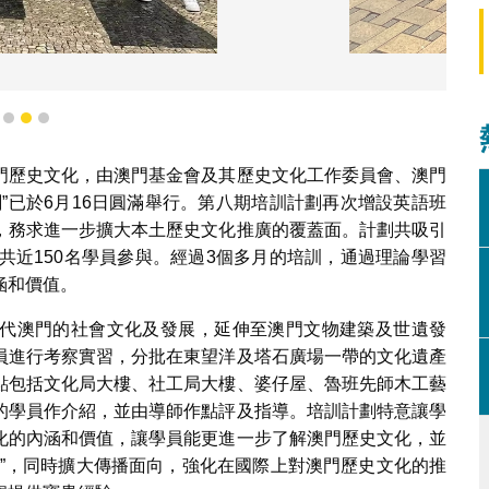
紹雀仔園一帶的歷史
1
2
3
門歷史文化，由澳門基金會及其歷史文化工作委員會、澳門
”已於6月16日圓滿舉行。第八期培訓計劃再次增設英語班
，務求進一步擴大本土歷史文化推廣的覆蓋面。計劃共吸引
共近150名學員參與。經過3個多月的培訓，通過理論學習
涵和價值。
代澳門的社會文化及發展，延伸至澳門文物建築及世遺發
員進行考察實習，分批在東望洋及塔石廣場一帶的文化遺產
點包括文化局大樓、社工局大樓、婆仔屋、魯班先師木工藝
的學員作介紹，並由導師作點評及指導。培訓計劃特意讓學
化的內涵和價值，讓學員能更進一步了解澳門歷史文化，並
事”，同時擴大傳播面向，強化在國際上對澳門歷史文化的推