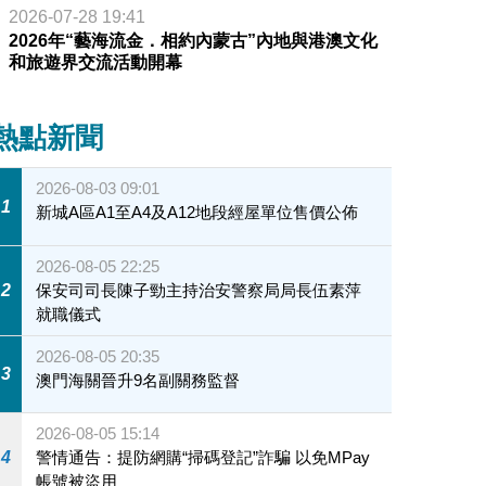
2026-07-28 19:41
2026年“藝海流金．相約內蒙古”內地與港澳文化
和旅遊界交流活動開幕
熱點新聞
2026-08-03 09:01
1
新城A區A1至A4及A12地段經屋單位售價公佈
2026-08-05 22:25
2
保安司司長陳子勁主持治安警察局局長伍素萍
就職儀式
2026-08-05 20:35
3
澳門海關晉升9名副關務監督
2026-08-05 15:14
4
警情通告：提防網購“掃碼登記”詐騙 以免MPay
帳號被盜用