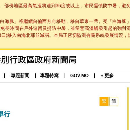
部份地區最高氣溫將達到36度或以上，市民需慎防中暑，避免在烈
白海豚」將繼續向偏西方向移動，移向華東一帶。受「白海豚
避免長時間在戶外逗留及提防中暑，並留意高溫觸發引起的強對
8日)移入南海北部並減弱。本局正密切監測有關系統發展情況，請市
專題新聞
專題特寫
GOV.MO
+ 更多
繁
简
舉行