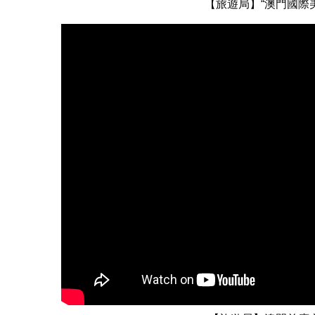
【旅遊局】“澳門國際
經濟財政司司長李偉農出席