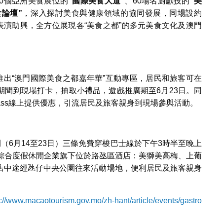
0個亞洲美食展位的
“
國際美食大道
”
、60場名廚獻技的
“
美
食論壇
”
，深入探討美食與健康領域的協同發展，同場設約
表演助興，全方位展現各“美食之都”的多元美食文化及澳門
推出“澳門國際美食之都嘉年華”互動專區，居民和旅客可在
期間到現場打卡，抽取小禮品，遊戲推廣期至6月23日。同
ass線上提供優惠，引流居民及旅客親身到現場參與活動。
（6月14至23日）三條免費穿梭巴士線於下午3時半至晚上
家綜合度假休閒企業旗下位於路氹區酒店：美獅美高梅、上葡
店中途經氹仔中央公園往來活動場地，便利居民及旅客親身
s://www.macaotourism.gov.mo/zh-hant/article/events/gastro