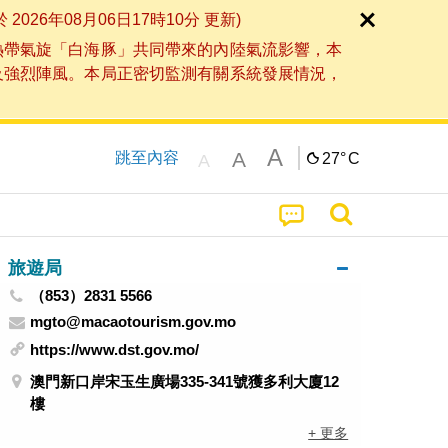
6年08月06日17時10分 更新)
熱帶氣旋「白海豚」共同帶來的內陸氣流影響，本
及強烈陣風。本局正密切監測有關系統發展情況，
A
A
跳至內容
27°
C
A
旅遊局
（853）2831 5566
mgto@macaotourism.gov.mo
https://www.dst.gov.mo/
澳門新口岸宋玉生廣場335-341號獲多利大廈12
樓
+ 更多