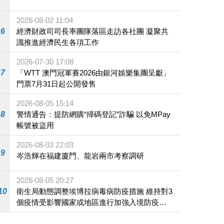
2026-08-02 11:04
6
經濟財政司司長率團隊落區走訪各社團 凝聚共
識推進經濟民生各項工作
2026-07-30 17:08
7
「WTT 澳門冠軍賽2026由銀河娛樂集團呈獻」
門票7月31日起公開發售
2026-08-05 15:14
8
警情通告：提防網購“掃碼登記”詐騙 以免MPay
帳號被盜用
2026-08-03 22:03
9
岑浩輝在福建廈門、龍岩兩市考察調研
2026-08-05 20:27
10
衛生局動態調整埃博拉病毒病防疫措施 維持對3
個疫情受影響國家或地區進行加強入境防疫措
施