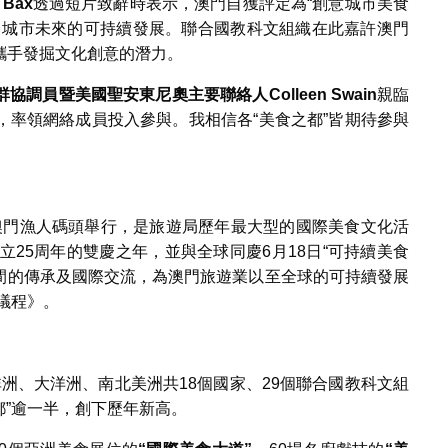
 Bax
透過短片致辭時表示，澳門自獲評定為“創意城市美食
力城市未來的可持續發展。聯合國教科文組織在此嘉許澳門
攜手發掘文化創意的潛力。
群協調員暨美國聖安東尼奧主要聯絡人
Colleen Swain
親臨
，率領網絡成員投入參與。我相信各“美食之都”皆期待參與
日假澳門漁人碼頭舉行，是旅遊局歷年最大型的國際美食文化活
立25周年的雙慶之年，並與全球同慶6月18日“可持續美食
之間的傳承及國際交流，為澳門旅遊業以至全球的可持續發展
議程》。
非洲、大洋洲、南北美洲共18個國家、29個聯合國教科文組
都”逾一半，創下歷年新高。