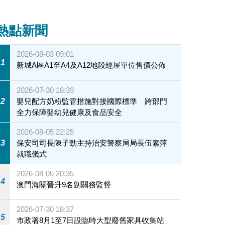
熱點新聞
2026-08-03 09:01
1
新城A區A1至A4及A12地段經屋單位售價公佈
2026-07-30 18:39
2
嬰兒配方奶粉監管措施對接國際標準 跨部門
全力保障嬰幼兒健康及食品安全
2026-08-05 22:25
3
保安司司長陳子勁主持治安警察局局長伍素萍
就職儀式
2026-08-05 20:35
4
澳門海關晉升9名副關務監督
2026-07-30 18:37
5
市政署8月1至7日設臨時大型廢舊家具收集站