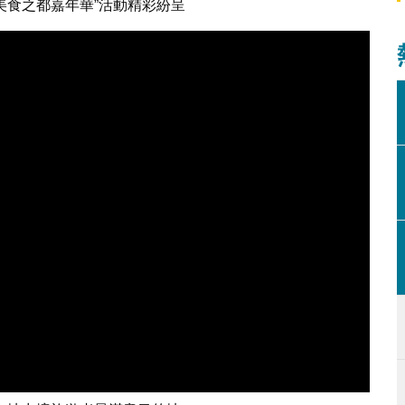
美食之都嘉年華”活動精彩紛呈
“澳門國際美食之都嘉年華”開幕式