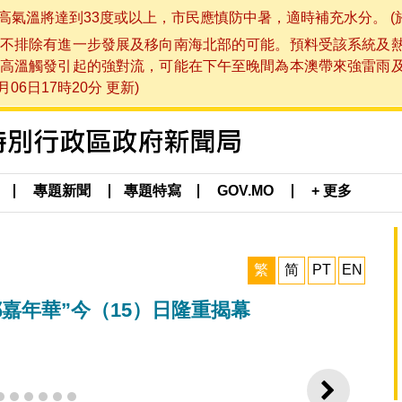
將達到33度或以上，市民應慎防中暑，適時補充水分。 (於 202
不排除有進一步發展及移向南海北部的可能。預料受該系統及
高溫觸發引起的強對流，可能在下午至晚間為本澳帶來強雷雨
06日17時20分 更新)
專題新聞
專題特寫
GOV.MO
+ 更多
繁
简
PT
EN
嘉年華”今（15）日隆重揭幕
下一則