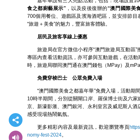
嘉年華設有三大亮點活動，包括：現場設置10
食之都廚藝展示
”
，以及疫後復辦的
“
澳門國際美
700個用餐位、遊戲區及濱海酒吧區，並安排節目
“旅遊＋美食”的魅力，豐富旅客體驗。
居民及旅客享線上優惠
旅遊局在官方微信小程序“澳門旅遊局互動區”
專區內查看活動資訊，亦可參與互動遊戲，在活動
時，旅遊局聯同澳門通在澳門錢包（MPay）及mP
免費穿梭巴士 公眾免費入場
“澳門國際美食之都嘉年華”免費入場，活動期間
10時半期間，分別從關閘口岸、羅保博士街及六
京、新濠影滙、澳門銀河、永利皇宮及威尼斯人酒
感受現場熱鬧氣氛。
更多精彩內容及最新資訊，歡迎瀏覽專頁
http
nomy-fest-2024
。