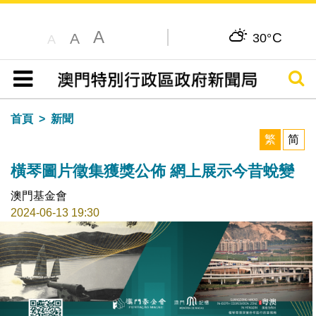
A
C
A
30°
A
搜尋
目錄
首頁
新聞
繁
简
橫琴圖片徵集獲獎公佈 網上展示今昔蛻變
澳門基金會
2024-06-13 19:30