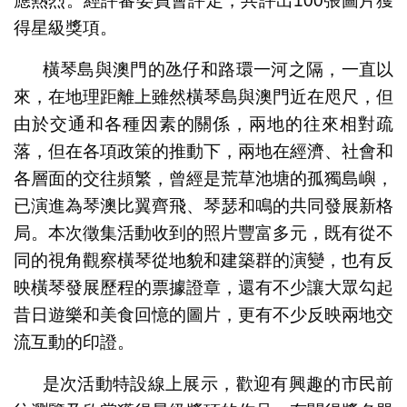
應熱烈。經評審委員會評定，共評出100張圖片獲
得星級獎項。
橫琴島與澳門的氹仔和路環一河之隔，一直以
來，在地理距離上雖然橫琴島與澳門近在咫尺，但
由於交通和各種因素的關係，兩地的往來相對疏
落，但在各項政策的推動下，兩地在經濟、社會和
各層面的交往頻繁，曾經是荒草池塘的孤獨島嶼，
已演進為琴澳比翼齊飛、琴瑟和鳴的共同發展新格
局。本次徵集活動收到的照片豐富多元，既有從不
同的視角觀察橫琴從地貌和建築群的演變，也有反
映橫琴發展歷程的票據證章，還有不少讓大眾勾起
昔日遊樂和美食回憶的圖片，更有不少反映兩地交
流互動的印證。
是次活動特設線上展示，歡迎有興趣的市民前