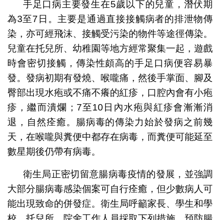
手足口病主要發生在5歲以下的兒童，潛伏期
為3至7日。主要是通過直接接觸病者的排泄物傳
染，亦可經飛沫、接觸受污染的物件等途徑傳染。
兒童在托兒所、幼稚園等地方經常聚集一起，遊戲
時會密切接觸，傳染性頗高的手足口病便容易暴
發。發病初期有發燒、喉嚨痛，然後手掌面、腳及
臀部出現水疱或不痛不癢的紅疹，口腔內會有小疱
疹，繼而潰爛；7至10日內水疱與紅疹會漸漸消
退，自然痊癒。腸病毒的傳染力始於發病之前幾
天，在喉嚨與糞便中都存在病毒，而糞便可能延至
數星期後仍帶有病毒。
衛生局正密切留意腸病毒疫情的發展，並強調
大部分腸病毒感染個案可自行痊癒，但少數病人可
能出現致命的併發症。衛生局呼籲家長、學生和學
校、托兒所、院舍工作人員採取下列措施，預防腸