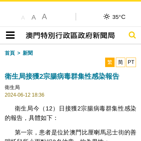
A
C
A
35°
A
搜尋
目錄
首頁
新聞
繁
简
PT
衛生局接獲2宗腸病毒群集性感染報告
衛生局
2024-06-12 18:36
衛生局今（12）日接獲2宗腸病毒群集性感染
的報告，具體如下：
第一宗，患者是位於澳門比厘喇馬忌士街的善