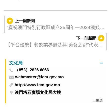
上一則新聞
“慶祝澳門特別行政區成立25周年—2024澳娛綜
合澳門國際龍舟賽” 消防局澳門青少年發展協會
下一則新聞
A分別奪小龍賽公開組女子組冠軍
【平台優勢】餐飲業界翹楚與“美食之都”代表雲
集“澳門國際美食論壇”
文化局
（853）2836 6866
webmaster@icm.gov.mo
http://www.icm.gov.mo
澳門塔石廣場文化局大樓
+ 更多