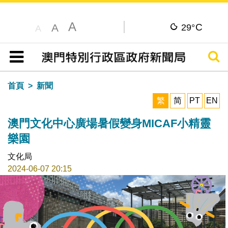
A
C
A
29°
A
搜尋
目錄
首頁
新聞
繁
简
PT
EN
澳門文化中心廣場暑假變身MICAF小精靈
樂園
文化局
2024-06-07 20:15