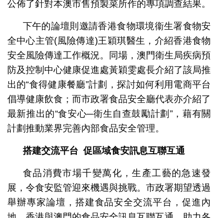
公佈了針對本澳市售預製菜所作的專項調查結果。
下午的論壇則邀請香港食物環境衞生署食物安
全中心主管(風險傳達)王穎琪醫生，介紹香港食物
安全風險傳達工作概況。同場，澳門衛生局疾病預
防及控制中心健康促進處黃穎雯處長介紹了該局推
出的“食得健康餐廳”計劃，探討如何利用電商平台
倡導健康飲食；而市政署食品安全廳代表亦介紹了
最新推出的“食安心─衛生自查鼓勵計劃”，藉有關
計劃推動業界完善內部食品安全管理。
搭建交流平台
促區域食安訊息互聯互通
食品消費市場千變萬化，生產工藝的急速發
展，令食安監管迎來機遇與挑戰。市政署期望透過
舉辦專家論壇，搭建食品安全交流平台，促進內
地、香港與澳門的食品安全訊息互聯互通，助力各