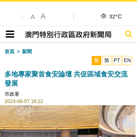
A
C
A
32°
A
搜尋
目錄
首頁
新聞
繁
简
PT
EN
多地專家聚首食安論壇 共促區域食安交流
發展
市政署
2024-06-07 16:22