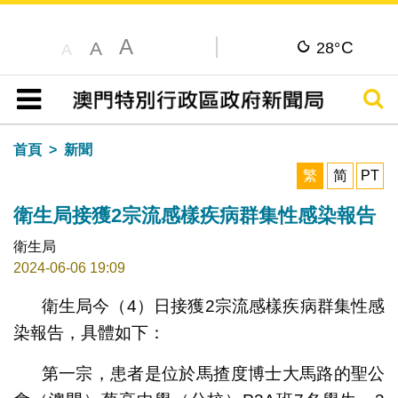
A
C
A
28°
A
搜尋
目錄
首頁
新聞
繁
简
PT
衛生局接獲2宗流感樣疾病群集性感染報告
衛生局
2024-06-06 19:09
衛生局今（4）日接獲2宗流感樣疾病群集性感
染報告，具體如下：
第一宗，患者是位於馬揸度博士大馬路的聖公