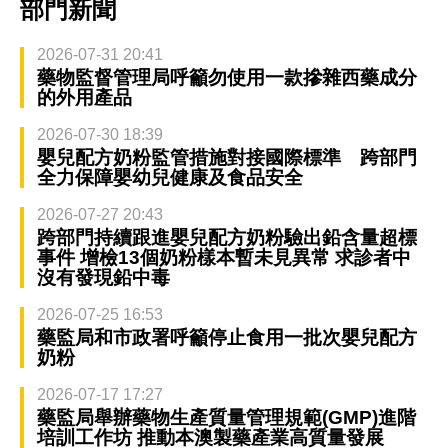
部門新聞
2026-07-31 20:41
藥物監督管理局呼籲勿使用一款摻雜西藥成分
的外用產品
2026-07-30 18:39
嬰兒配方奶粉監管措施對接國際標準 跨部門
全力保障嬰幼兒健康及食品安全
2026-07-27 20:43
跨部門持續跟進嬰兒配方奶粉驗出鉛含量超標
事件 增檢13個奶粉樣本暫未見異常 求診者中
沒有發現鉛中毒
2026-07-25 16:53
藥監局和市政署呼籲停止食用一批次嬰兒配方
奶粉
2026-07-17 17:27
藥監局舉辦藥物生產質量管理規範(GMP)進階
培訓工作坊 推動本澳製藥產業高質量發展