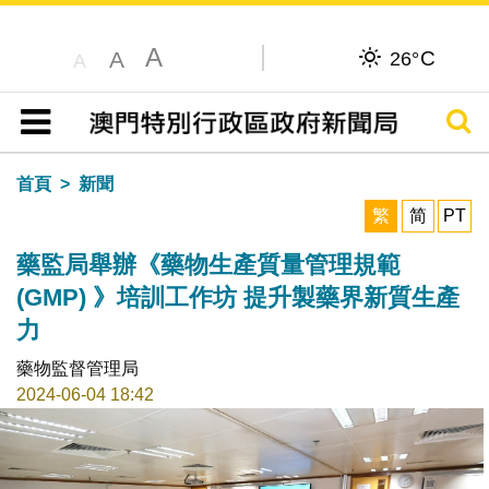
A
C
A
26°
A
搜尋
目錄
首頁
新聞
繁
简
PT
藥監局舉辦《藥物生產質量管理規範
(GMP) 》培訓工作坊 提升製藥界新質生產
力
藥物監督管理局
2024-06-04 18:42