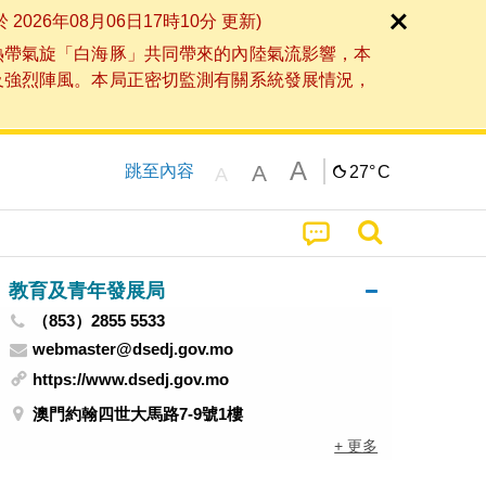
6年08月06日17時10分 更新)
熱帶氣旋「白海豚」共同帶來的內陸氣流影響，本
及強烈陣風。本局正密切監測有關系統發展情況，
A
A
跳至內容
27°
C
A
教育及青年發展局
（853）2855 5533
webmaster@dsedj.gov.mo
https://www.dsedj.gov.mo
澳門約翰四世大馬路7-9號1樓
+ 更多