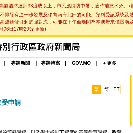
將達到33度或以上，市民應慎防中暑，適時補充水分。 (於 202
不排除有進一步發展及移向南海北部的可能。預料受該系統及
高溫觸發引起的強對流，可能在下午至晚間為本澳帶來強雷雨
06日17時20分 更新)
專題新聞
專題特寫
GOV.MO
+ 更多
繁
简
PT
”接受申請
辦的預科課程，以及學士或以下程度的高等教育課程，
教育