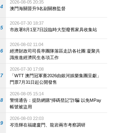
2026-08-05 20:35
4
澳門海關晉升9名副關務監督
2026-07-30 18:37
5
市政署8月1至7日設臨時大型廢舊家具收集站
2026-08-02 11:04
6
經濟財政司司長率團隊落區走訪各社團 凝聚共
識推進經濟民生各項工作
2026-07-30 17:08
7
「WTT 澳門冠軍賽2026由銀河娛樂集團呈獻」
門票7月31日起公開發售
2026-08-05 15:14
8
警情通告：提防網購“掃碼登記”詐騙 以免MPay
帳號被盜用
2026-08-03 22:03
9
岑浩輝在福建廈門、龍岩兩市考察調研