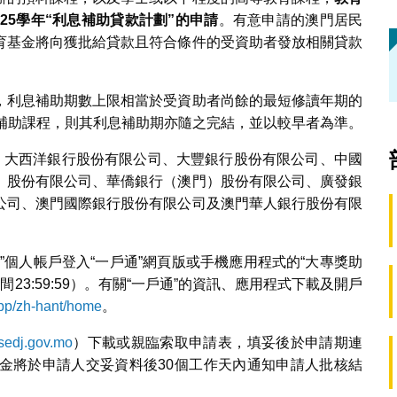
025
學年
“
利息補助貸款計劃
”
的申請
。有意申請的澳門居民
育基金將向獲批給貸款且符合條件的受資助者發放相關貸款
，利息補助期數上限相當於受資助者尚餘的最短修讀年期的
獲補助課程，則其利息補助期亦隨之完結，並以較早者為準。
括：大西洋銀行股份有限公司、大豐銀行股份有限公司、中國
）股份有限公司、華僑銀行（澳門）股份有限公司、廣發銀
公司、澳門國際銀行股份有限公司及澳門華人銀行股份有限
”個人帳戶登入“一戶通”網頁版或手機應用程式的“大專獎助
23:59:59）。有關“一戶通”的資訊、應用程式下載及開戶
app/zh-hant/home
。
edj.gov.mo
）下載或親臨索取申請表，填妥後於申請期連
金將於申請人交妥資料後30個工作天內通知申請人批核結