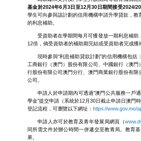
基金於
2024
年
6
月
3
日至
12
月
30
日期間接受
2024/2
學生可向參與該計劃的信用機構申請升學貸款，教
的利息補助。
受資助者在學期間每月可獲發放一期利息補助
12倍，倘受資助者的補助期完結或受資助者完成
現時參與“利息補助貸款計劃”的信用機構包
工商銀行（澳門）股份有限公司、中國銀行（澳門
行股份有限公司澳門分行、澳門商業銀行股份有限
公司。
申請人於申請期內可透過“澳門公共服務一戶通
學金”提交申請（系統於12月30日截止申請日澳門時間
登記流程，可瀏覽以下網址：
https://www.gov.mo/
申請人亦可於教育及青年發展局網頁（
www.ds
同所需文件於辦公時間一併遞交至教青局。教育基
果。