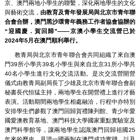
京、澳門兩地小學生的聯繫，深化兩地學生的文化
與藝術交流，
由教育及青年發展局與北京市青年聯
合會合辦，澳門黑沙環青年義務工作者協會協辦的
“迎國慶．賀回歸”——京澳小學生交流營已於
與高美士中葡中學學生交流後大合照
兩地學生參觀青少年愛國愛澳教育基地
2024
年
5
月在澳門順利舉行。
教青局與北京市青年聯合會共同組織了來自澳
門39所小學共39名小學生與來自北京31所小學共
40名小學生進行文化交流活動。是次交流營開營
儀式由教青局副局長丁少雄及北京市青年聯合會副
秘書長代恒猛主持，兩地學生在開營禮上進行才藝
表演。活動期間兩地學生相處融洽，行程中亦特別
安排學生們參觀了澳門回歸賀禮陳列館、青少年愛
國愛澳教育基地、澳門科技大學國家重點實驗室及
澳門科學館等，讓兩地學生認識澳門回歸祖國25
年來的歷史，見證一國兩制在澳門成功實踐，以及