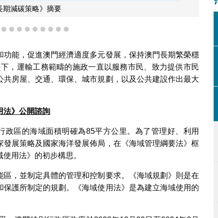
門長期減碳策略》摘要
6
7
8
9
10
11
12
13
14
15
和功能，促進澳門經濟適度多元發展，保持澳門長期繁榮穩
前提下，運輸工務範疇的施政一直以服務市民、致力提供市民
公共房屋、交通、環保、城市規劃，以及公共建設作出最大
用法》公開諮詢
別行政區的海域面積明確為85平方公里。為了管理好、利用
家發展策略及國家海洋發展佈局，在《海域管理綱要法》框
域使用法》的初步構思。
能區，並制定具體的管理和控制要求。《海域規劃》則是在
和保護所制定的規劃。《海域使用法》是為建立海域使用的