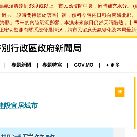
將達到33度或以上，市民應慎防中暑，適時補充水分。 (於 202
，過去一段時間持續於該區徘徊，預料今明兩日移向南海北部。
海豚」帶來的內陸氣流影響，本澳未來數日仍然天晴酷熱，市
切監測有關系統發展情況，請市民留意天氣變化及本局最新資訊。(於 
專題新聞
專題特寫
GOV.MO
+ 更多
繁
建設宜居城市