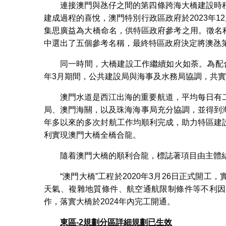
連接澳門與氹仔之間的第四條跨海大橋建設時
建成過程的喜悅，澳門特別行政區政府於2023年1
集思廣益為大橋命名，供特區政府參考之用。徵名程序
中選出了五個參考名稱，最終特區政府決定將澳氹第
同一時間，大橋建設工作繼續如火如荼。為配合保
年3月期間，公共建設局與海事及水務局協調，共實
澳門水道是西江出海的重要航道，平均每日有
局、澳門海關，以及珠海海事局充分協調，並得到
年多以來的多次封航工作均順利完成，助力特區建設
利實現澳門大橋全橋合龍。
隨着澳門大橋的順利合龍，標誌著項目由主體
“澳門大橋”工程於2020年3月26日正式開
天氣、複雜地質條件、航空通航限制條件等不利因
作，落實大橋於2024年內完工開通。
東區
-2
規劃分區詳細規劃已生效