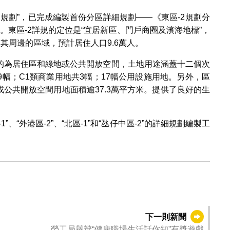
規劃”，已完成編製首份分區詳細規劃——《東區-2規劃分
效。東區-2詳規的定位是“宜居新區、門戶商圈及濱海地標”，
及其周邊的區域，預計居住人口9.6萬人。
的為居住區和綠地或公共開放空間，土地用途涵蓋十二個次
9幅；C1類商業用地共3幅；17幅公用設施用地。另外，區
或公共開放空間用地面積逾37.3萬平方米。提供了良好的生
、“外港區-2”、“北區-1”和“氹仔中區-2”的詳細規劃編製工
下一則新聞
勞工局舉辨“健康職場生活話你知”有獎遊戲