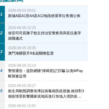
2026-08-03 09:01
1
新城A區A1至A4及A12地段經屋單位售價公佈
2026-08-05 22:25
2
保安司司長陳子勁主持治安警察局局長伍素萍
就職儀式
2026-08-05 20:35
3
澳門海關晉升9名副關務監督
2026-08-05 15:14
4
警情通告：提防網購“掃碼登記”詐騙 以免MPay
帳號被盜用
2026-08-05 20:27
5
衛生局動態調整埃博拉病毒病防疫措施 維持對3
個疫情受影響國家或地區進行加強入境防疫措
施
2026-08-02 11:04