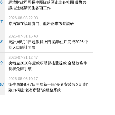
6
經濟財政司司長率團隊落區走訪各社團 凝聚共
識推進經濟民生各項工作
2026-08-03 22:03
7
岑浩輝在福建廈門、龍岩兩市考察調研
2026-07-31 16:40
8
統計局8月1日起派員上門 協助住戶完成2026 中
期人口統計問卷
2026-07-31 12:47
9
央積金2026年度款項明起接受提款 合發放條件
長者免辦手續
2026-08-06 10:17
10
衛生局於8月7日開展新一輪“長者安裝假牙計劃”
致力構建“老有所醫”的服務系統