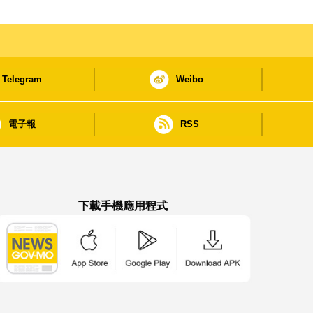
Telegram
Weibo
電子報
RSS
下載手機應用程式
澳門政府新聞 APP - App Store 下載
澳門政府新聞 APP - Google Pla
澳門政府新聞 APP -