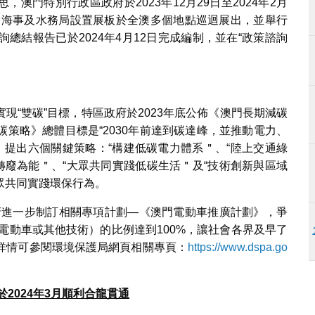
澳門特別行政區政府於2023年12月29日至2024年2月
內，海事及水務局設置展板於全澳多個地點巡迴展出，並舉行
總結報告已於2024年4月12日完成編制，並在“政策諮詢
現“雙碳”目標，特區政府於2023年底公佈《澳門長期減碳
策略》總體目標是“2030年前達到碳達峰，並推動電力、
”，提出六個關鍵策略：“構建低碳電力體系＂、“陸上交通綠
轉廢為能＂、“大眾共同實踐低碳生活＂及“技術創新與區域
眾共同實踐環保行為。
府進一步制訂相關專項計劃—《澳門電動車推廣計劃》，爭
（電動車或其他技術）的比例達到100%，讓社會各界及早了
詳情可參閱環境保護局網頁相關專頁：
https://www.dspa.go
於
2024
年
3
月順利合龍貫通