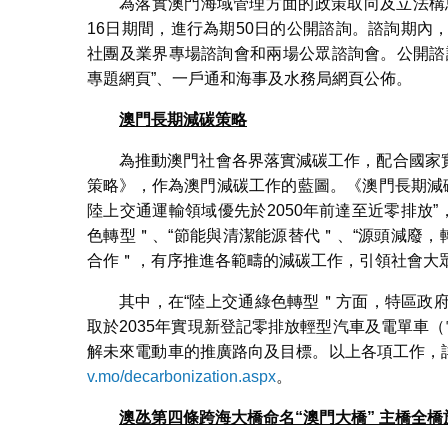
為落實澳門海域管理方面的政策取向及立法構思，
16日期間，進行為期50日的公開諮詢。諮詢期
社團及業界專場諮詢會和兩場公眾諮詢會。公開諮詢
專題網頁”、一戶通和海事及水務局網頁公佈。
澳門長期減碳策略
為推動澳門社會各界落實減碳工作，配合國家實
策略》，作為澳門減碳工作的藍圖。《澳門長期減碳
陸上交通運輸領域優先於2050年前達至近零排放
色轉型＂、“節能與清潔能源替代＂、“源頭減廢，
合作＂，有序推進各範疇的減碳工作，引領社會大
其中，在“陸上交通綠色轉型＂方面，特區政
取於2035年實現新登記零排放輕型汽車及電單車
解未來電動車的推廣路向及目標。以上各項工作，
v.mo/decarbonization.aspx
。
澳氹第四條跨海大橋命名“澳門大橋”
主橋全橋