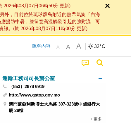
6年08月07日06時50分 更新)
另外，目前位於琉球群島附近的熱帶氣旋「白海
民應提防中暑，並留意高溫觸發引起的強對流，可
2026年08月07日11時00分 更新)
A
A
跳至內容
32°
C
A
運輸工務司司長辦公室
（853）2878 6919
http://www.gstop.gov.mo
澳門蘇亞利斯博士大馬路 307-323號中國銀行大
廈 26樓
+ 更多