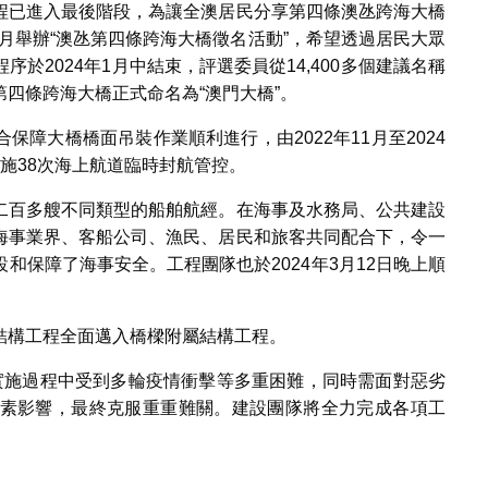
程已進入最後階段，為讓全澳居民分享第四條澳氹跨海大橋
2月舉辦“澳氹第四條跨海大橋徵名活動”，希望透過居民大眾
於2024年1月中結束，評選委員從14,400多個建議名稱
四條跨海大橋正式命名為“澳門大橋”。
障大橋橋面吊裝作業順利進行，由2022年11月至2024
施38次海上航道臨時封航管控。
二百多艘不同類型的船舶航經。在海事及水務局、公共建設
海事業界、客船公司、漁民、居民和旅客共同配合下，令一
和保障了海事安全。工程團隊也於2024年3月12日晚上順
結構工程全面邁入橋樑附屬結構工程。
工，實施過程中受到多輪疫情衝擊等多重困難，同時需面對惡劣
素影響，最終克服重重難關。建設團隊將全力完成各項工