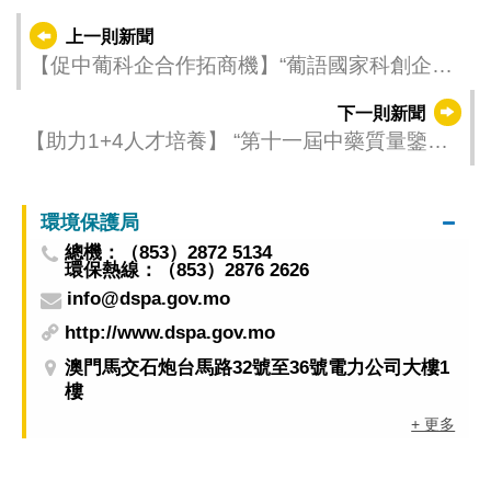
上一則新聞
【促中葡科企合作拓商機】“葡語國家科創企業
考察團”參訪澳門青孵中心
下一則新聞
【助力1+4人才培養】 “第十一屆中藥質量鑒定
技術研修班”5月21日開班
環境保護局
總機：（853）2872 5134
環保熱線：（853）2876 2626
info@dspa.gov.mo
http://www.dspa.gov.mo
澳門馬交石炮台馬路32號至36號電力公司大樓1
樓
+ 更多