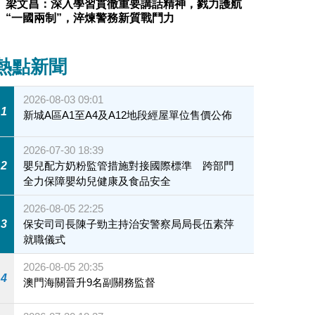
梁文昌：深入學習貫徹重要講話精神，戮力護航
“一國兩制”，淬煉警務新質戰鬥力
熱點新聞
2026-08-03 09:01
1
新城A區A1至A4及A12地段經屋單位售價公佈
2026-07-30 18:39
2
嬰兒配方奶粉監管措施對接國際標準 跨部門
全力保障嬰幼兒健康及食品安全
2026-08-05 22:25
3
保安司司長陳子勁主持治安警察局局長伍素萍
就職儀式
2026-08-05 20:35
4
澳門海關晉升9名副關務監督