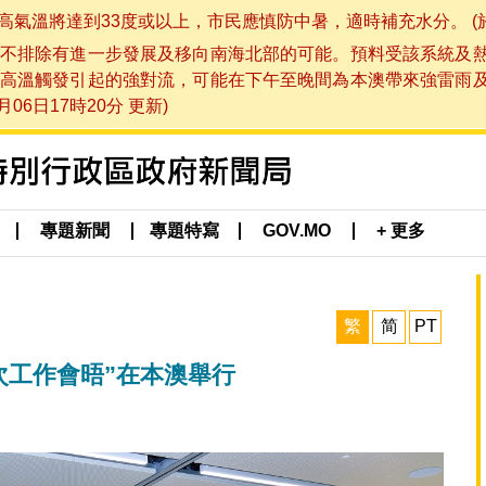
將達到33度或以上，市民應慎防中暑，適時補充水分。 (於 202
不排除有進一步發展及移向南海北部的可能。預料受該系統及
高溫觸發引起的強對流，可能在下午至晚間為本澳帶來強雷雨
06日17時20分 更新)
專題新聞
專題特寫
GOV.MO
+ 更多
繁
简
PT
次工作會晤”在本澳舉行