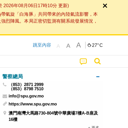
6年08月06日17時10分 更新)
熱帶氣旋「白海豚」共同帶來的內陸氣流影響，本
及強烈陣風。本局正密切監測有關系統發展情況，
A
A
跳至內容
27°
C
A
警察總局
（853）2871 2999
（853）8798 7510
info@spu.gov.mo
https://www.spu.gov.mo
澳門南灣大馬路730-804號中華廣場7樓A-B座及
16樓
+ 更多