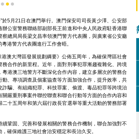
1
2
3
”於5月21日在澳門舉行。澳門保安司司長黃少澤、公安部
絡辦公室警務聯絡部副部長王前進和中央人民政府駐香港聯
警察總局局長梁文昌率領澳門警方代表團，與廣東省公安廳
的粵港警方代表團進行工作會晤。
《粵港澳大灣區發展規劃綱要》公佈五周年，為確保灣區社會
警務合作的新里程。近年，面對刑事犯罪漸趨複雜化、跨境
，粵港澳三地警方不斷深化合作內容，建立多層次的警務合
行動、專項調查及個案協查等方面加強合作，提升效率，共
兌詐騙、有組織犯罪、科技罪案、偷渡、毒品犯罪等跨境治
有關嚴重刑事案件聯控聯查和聯合行動等方面的合作內容和
歸二十五周年和第六屆行政長官選舉等重大活動的警務部署
持續鞏固、完善和發展相關的警務合作機制，聯合加強對不
動，確保維護三地社會治安穩定和長治久安。