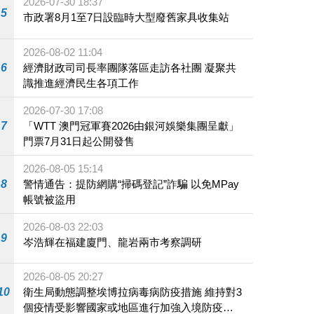
2026-07-30 18:37
5
市政署8月1至7日設臨時大型廢舊家具收集站
2026-08-02 11:04
6
經濟財政司司長率團隊落區走訪各社團 凝聚共
識推進經濟民生各項工作
2026-07-30 17:08
7
「WTT 澳門冠軍賽2026由銀河娛樂集團呈獻」
門票7月31日起公開發售
2026-08-05 15:14
8
警情通告：提防網購“掃碼登記”詐騙 以免MPay
帳號被盜用
2026-08-03 22:03
9
岑浩輝在福建廈門、龍岩兩市考察調研
2026-08-05 20:27
10
衛生局動態調整埃博拉病毒病防疫措施 維持對3
個疫情受影響國家或地區進行加強入境防疫措