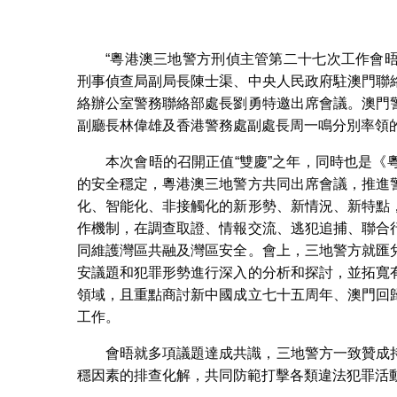
“粵港澳三地警方刑偵主管第二十七次工作會晤
刑事偵查局副局長陳士渠、中央人民政府駐澳門聯
絡辦公室警務聯絡部處長劉勇特邀出席會議。澳門
副廳長林偉雄及香港警務處副處長周一鳴分別率領
本次會晤的召開正值“雙慶”之年，同時也是
的安全穩定，粵港澳三地警方共同出席會議，推進
化、智能化、非接觸化的新形勢、新情況、新特點
作機制，在調查取證、情報交流、逃犯追捕、聯合
同維護灣區共融及灣區安全。會上，三地警方就匯
安議題和犯罪形勢進行深入的分析和探討，並拓寬
領域，且重點商討新中國成立七十五周年、澳門回
工作。
會晤就多項議題達成共識，三地警方一致贊成
穩因素的排查化解，共同防範打擊各類違法犯罪活