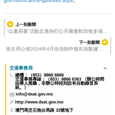
gov.mo/mcars-to-gd/index.aspx
。
上一則新聞
“以書易書”活動反應熱烈公共圖書館加推多場活
動
下一則新聞
衛生局公佈2024年4月份強制申報疾病數據 讓
公眾掌握傳染病發展趨勢作出預防疾病管理
交通事務局
總機：（853）8866 6666
交通事務專線：（853）8866 6363 （辦公時間
由專人接聽，非辦公時段則設有自動錄音系
統。）
info@dsat.gov.mo
http://www.dsat.gov.mo
澳門馬交石炮台馬路 33號地下