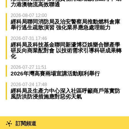
力港澳物流高效聯通
2026-08-07 12:00
經科局聯同消防局及治安警察局推動燃料倉庫
舉行逃生疏散演習 強化業界應急處理能力
2026-07-31 17:46
經科局及科技基金聯同新濠博亞娛樂合辦產學
研反向商業配對會 以技術需求引導科研成果轉
化
2026-07-27 11:51
2026年灣高賽兩場宣講活動順利舉行
2026-07-24 17:48
經科局及生產力中心深入社區呼籲商戶落實防
風防洪防浸措施應對惡劣天氣
訂閱頻道