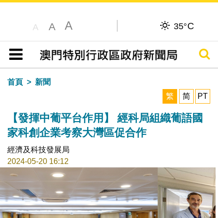
A
C
A
35°
A
搜尋
目錄
首頁
新聞
繁
简
PT
【發揮中葡平台作用】 經科局組織葡語國
家科創企業考察大灣區促合作
經濟及科技發展局
2024-05-20 16:12