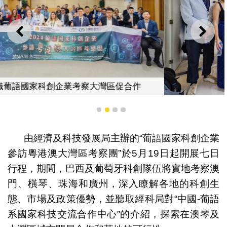
上一則
下一
考察團參觀中國—葡語系國家科技交流合作中心（澳門中
1
2
3
4
心）
由經濟及科技發展局主辦的“葡語國家科創企業
參訪粵港澳大灣區考察團”於5月19日起開展七日
行程，期間，巴西及葡萄牙科創隊伍將實地考察澳
門、橫琴、珠海和廣州，深入瞭解各地的科創生
態、市場及政策優勢，並聽取經科局對“中國-葡語
系國家科技交流合作中心”的介紹，探索在澳琴及