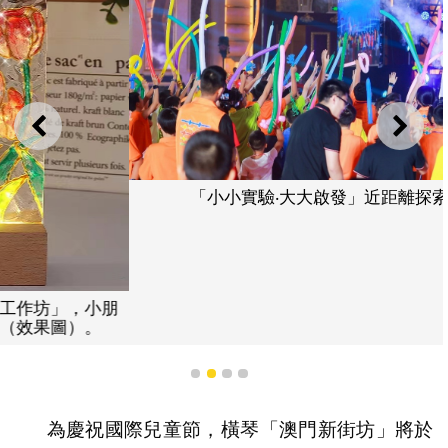
上一則
下一
「小小實驗‧大大啟發」近距離探索趣味實驗
1
2
3
4
為慶祝國際兒童節，橫琴「澳門新街坊」將於