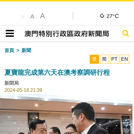
A
C
A
27°
A
搜尋
目錄
首頁
新聞
繁
简
PT
EN
夏寶龍完成第六天在澳考察調研行程
新聞局
2024-05-18 21:39