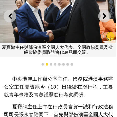
上一則
下一
夏寶龍主任與部份澳區全國人大代表、全國政協委員及省
級政協委員聯誼會代表見面交流。
1
2
3
4
5
6
7
8
中央港澳工作辦公室主任、國務院港澳事務辦
公室主任夏寶龍今（18）日繼續在澳行程，主要
就青年事務及青創議題進行考察調研。
夏寶龍主任上午在行政長官賀一誠和行政法務
司司長張永春陪同下，首先與部份澳區全國人大代