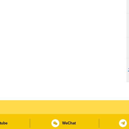
tube
WeChat