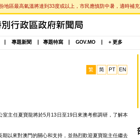
最高氣溫將達到33度或以上，市民應慎防中暑，適時補充水分。 (於
專題新聞
專題特寫
GOV.MO
+ 更多
繁
简
PT
EN
室主任夏寶龍將於5月13日至19日來澳考察調研，了解本
長期以來對澳門的關心和支持，並熱烈歡迎夏寶龍主任繼去