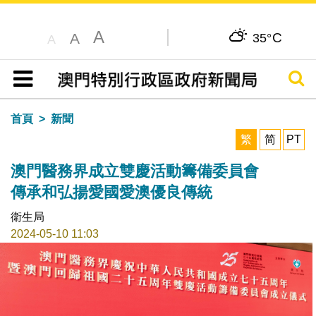
A
C
A
35°
A
搜尋
目錄
首頁
新聞
繁
简
PT
澳門醫務界成立雙慶活動籌備委員會
傳承和弘揚愛國愛澳優良傳統
衛生局
2024-05-10 11:03