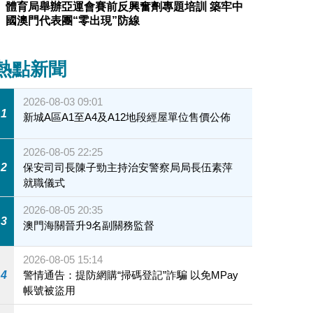
體育局舉辦亞運會賽前反興奮劑專題培訓 築牢中
國澳門代表團“零出現”防線
熱點新聞
2026-08-03 09:01
1
新城A區A1至A4及A12地段經屋單位售價公佈
2026-08-05 22:25
2
保安司司長陳子勁主持治安警察局局長伍素萍
就職儀式
2026-08-05 20:35
3
澳門海關晉升9名副關務監督
2026-08-05 15:14
4
警情通告：提防網購“掃碼登記”詐騙 以免MPay
帳號被盜用