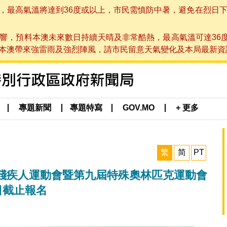
高氣溫將達到36度或以上，市民需慎防中暑，避免在烈日下進行戶
響，預料本澳未來數日持續天晴及非常酷熱，最高氣溫可達36
帶來強雷雨及強烈陣風，請市民留意天氣變化及本局最新資訊。(於 2
專題新聞
專題特寫
GOV.MO
+ 更多
繁
简
PT
殘疾人運動會暨第九屆特殊奧林匹克運動會
日截止報名