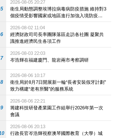
2026-08-05 20:27
5
衛生局動態調整埃博拉病毒病防疫措施 維持對3
個疫情受影響國家或地區進行加強入境防疫措
施
2026-08-02 11:04
6
經濟財政司司長率團隊落區走訪各社團 凝聚共
識推進經濟民生各項工作
2026-08-03 22:03
7
岑浩輝在福建廈門、龍岩兩市考察調研
2026-08-06 10:17
8
衛生局於8月7日開展新一輪“長者安裝假牙計劃”
致力構建“老有所醫”的服務系統
2026-08-06 22:21
9
籌建科技研發產業園工作組舉行2026年第一次
會議
2026-08-06 20:13
10
行政長官岑浩輝視察澳琴國際教育（大學）城