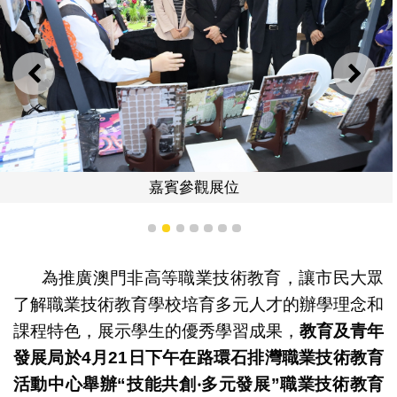
上一則
下一
嘉賓參觀展位
1
2
3
4
5
6
7
為推廣澳門非高等職業技術教育，讓市民大眾
了解職業技術教育學校培育多元人才的辦學理念和
課程特色，展示學生的優秀學習成果，
教育及青年
發展局
於
4
月
21
日下午在路環石排灣職業技術教育
活動中心舉辦
“
技能共創
‧
多元發展
”
職業技術教育