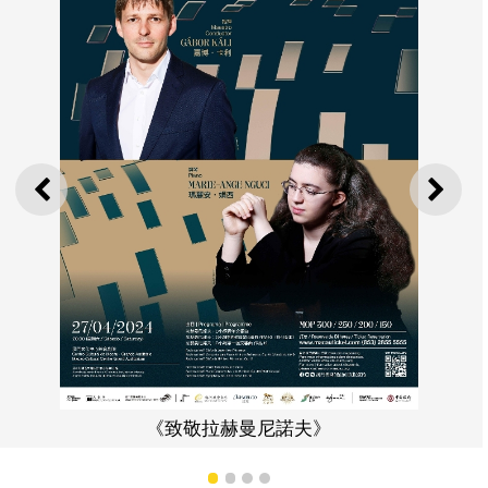
上一則
下一
匈牙利指揮家嘉博・卡
》