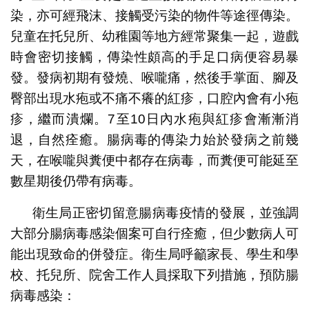
染，亦可經飛沫、接觸受污染的物件等途徑傳染。
兒童在托兒所、幼稚園等地方經常聚集一起，遊戲
時會密切接觸，傳染性頗高的手足口病便容易暴
發。發病初期有發燒、喉嚨痛，然後手掌面、腳及
臀部出現水疱或不痛不癢的紅疹，口腔內會有小疱
疹，繼而潰爛。7至10日內水疱與紅疹會漸漸消
退，自然痊癒。腸病毒的傳染力始於發病之前幾
天，在喉嚨與糞便中都存在病毒，而糞便可能延至
數星期後仍帶有病毒。
衛生局正密切留意腸病毒疫情的發展，並強調
大部分腸病毒感染個案可自行痊癒，但少數病人可
能出現致命的併發症。衛生局呼籲家長、學生和學
校、托兒所、院舍工作人員採取下列措施，預防腸
病毒感染：