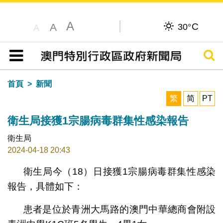
A
C
A
30°
A
搜尋
目錄
首頁
新聞
繁
简
PT
衛生局接獲1宗腸病毒群集性感染報告
衛生局
2024-04-18 20:43
衛生局今（18）日接獲1宗腸病毒群集性感染
報告，具體如下：
患者是位於青洲大馬路的澳門中華總商會附設