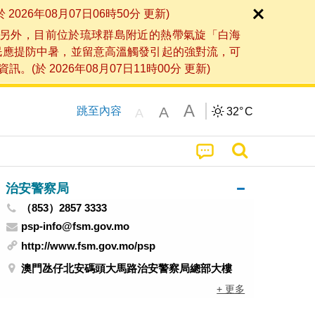
6年08月07日06時50分 更新)
另外，目前位於琉球群島附近的熱帶氣旋「白海
民應提防中暑，並留意高溫觸發引起的強對流，可
2026年08月07日11時00分 更新)
A
A
跳至內容
32°
C
A
治安警察局
（853）2857 3333
psp-info@fsm.gov.mo
http://www.fsm.gov.mo/psp
澳門氹仔北安碼頭大馬路治安警察局總部大樓
+ 更多