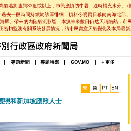
將達到33度或以上，市民應慎防中暑，適時補充水分。 (於 202
，過去一段時間持續於該區徘徊，預料今明兩日移向南海北部。
海豚」帶來的內陸氣流影響，本澳未來數日仍然天晴酷熱，市
切監測有關系統發展情況，請市民留意天氣變化及本局最新資訊。(於 
專題新聞
專題特寫
GOV.MO
+ 更多
繁
简
PT
EN
護照和新加坡護照人士