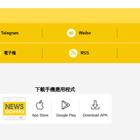
Telegram
Weibo
電子報
RSS
下載手機應用程式
澳門政府新聞 APP - App Store 下載
澳門政府新聞 APP - Google Pla
澳門政府新聞 APP -