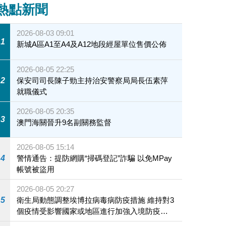
熱點新聞
2026-08-03 09:01
1
新城A區A1至A4及A12地段經屋單位售價公佈
2026-08-05 22:25
2
保安司司長陳子勁主持治安警察局局長伍素萍
就職儀式
2026-08-05 20:35
3
澳門海關晉升9名副關務監督
2026-08-05 15:14
4
警情通告：提防網購“掃碼登記”詐騙 以免MPay
帳號被盜用
2026-08-05 20:27
5
衛生局動態調整埃博拉病毒病防疫措施 維持對3
個疫情受影響國家或地區進行加強入境防疫措
施