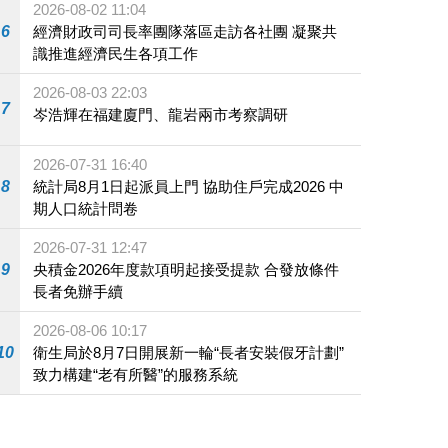
2026-08-02 11:04
6
經濟財政司司長率團隊落區走訪各社團 凝聚共
識推進經濟民生各項工作
2026-08-03 22:03
7
岑浩輝在福建廈門、龍岩兩市考察調研
2026-07-31 16:40
8
統計局8月1日起派員上門 協助住戶完成2026 中
期人口統計問卷
2026-07-31 12:47
9
央積金2026年度款項明起接受提款 合發放條件
長者免辦手續
2026-08-06 10:17
10
衛生局於8月7日開展新一輪“長者安裝假牙計劃”
致力構建“老有所醫”的服務系統