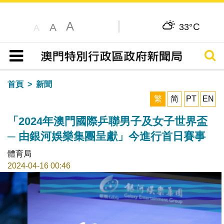
A
C
A
33°
A
搜尋
目錄
首頁
新聞
繁
简
PT
EN
「2024年澳門國際乒聯男子及女子世界盃
─ 由銀河娛樂集團呈獻」今進行首日賽事
體育局
2024-04-16 00:46