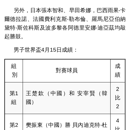
另外，日本張本智和、早田希娜，巴西雨果‧卡
爾德拉諾、法國費利克斯‧勒布倫、羅馬尼亞伯納
黛特‧斯佐科斯及波多黎各阿德里安娜‧迪亞茲均敲
起勝鼓。
男子世界盃4月15日成績：
組
成
對賽球員
別
績
2
第1
王楚欽（中國）和 安宰賢（韓
比
組
國）
2
4
第2
樊振東（中國）勝 貝內迪克特‧杜
比