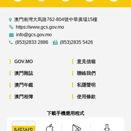
澳門南灣大馬路762-804號中華廣場15樓
https://www.gcs.gov.mo
info@gcs.gov.mo
(853)2833 2886
(853)2835 5426
GOV.MO
意見信箱
澳門雜誌
聯絡我們
澳門年鑑
私隱聲明
澳門相簿
使用條款
下載手機應用程式
澳門政府新聞 APP - App Store 下載
澳門政府新聞 APP - Googl
澳門政府新聞 