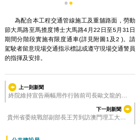
1
2
為配合本工程交通管線施工及重舖路面，勞動
節大馬路至馬揸度博士大馬路4月22日至5月31日
期間分階段實施有限度通車(詳見附圖1及2 )。請
駕駛者留意現場交通指示標誌或遵守現場交通警員
的指揮及安排。
上一則新聞
終院維持宣告兩幅用作行賄前司長歐文龍的土
地歸澳門特區所有
下一則新聞
貴州省委統戰部副部長王芳到訪澳門理工大學
促合作