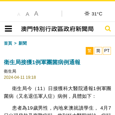
A
C
A
31°
A
搜尋
目錄
首頁
新聞
繁
简
PT
衛生局接獲1例軍團菌病例通報
衛生局
2024-04-11 19:18
衛生局今（11）日接獲科大醫院通報1例軍團
菌病（又名退伍軍人症）病例，具體如下：
患者為19歲男性，內地來澳就讀學生， 4月7