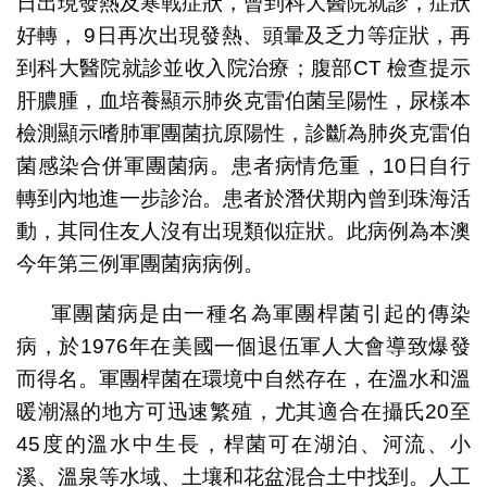
日出現發熱及寒戰症狀，曾到科大醫院就診，症狀
好轉， 9日再次出現發熱、頭暈及乏力等症狀，再
到科大醫院就診並收入院治療；腹部CT 檢查提示
肝膿腫，血培養顯示肺炎克雷伯菌呈陽性，尿樣本
檢測顯示嗜肺軍團菌抗原陽性，診斷為肺炎克雷伯
菌感染合併軍團菌病。患者病情危重，10日自行
轉到內地進一步診治。患者於潛伏期內曾到珠海活
動，其同住友人沒有出現類似症狀。此病例為本澳
今年第三例軍團菌病病例。
軍團菌病是由一種名為軍團桿菌引起的傳染
病，於1976年在美國一個退伍軍人大會導致爆發
而得名。軍團桿菌在環境中自然存在，在溫水和溫
暖潮濕的地方可迅速繁殖，尤其適合在攝氏20至
45度的溫水中生長，桿菌可在湖泊、河流、小
溪、溫泉等水域、土壤和花盆混合土中找到。人工