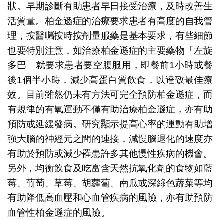
狀。早期診斷有助患者早日接受治療，及時改善生
活質量。柏金遜症的治療要求患者有高度的自我管
理，按醫囑按時按劑量服藥是基本要求，有些細節
也要特別注意，如治療柏金遜症的主要藥物「左旋
多巴」就要求患者要空腹服用，即餐前1小時或餐
後1個半小時，減少高蛋白質飲食，以達致最佳療
效。目前雖然仍未有方法可完全預防柏金遜症，而
有規律的有氧運動不僅有助治療柏金遜症，亦有助
預防或延緩發病。研究顯示提高心率的運動有助增
強大腦的神經元之間的連接，減慢腦退化的速度亦
有助於預防或減少罹患許多其他慢性疾病的機會。
另外，均衡飲食及吃富含天然抗氧化劑的食物如藍
莓、葡萄、草莓、胡蘿蔔、南瓜或深綠色蔬菜等均
有助降低高血壓和心血管疾病的風險，亦有助預防
血管性柏金遜症的風險。