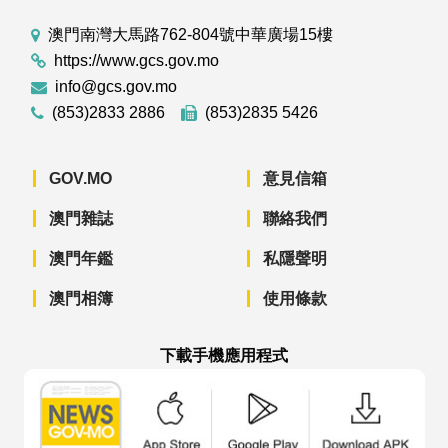
澳門南灣大馬路762-804號中華廣場15樓
https://www.gcs.gov.mo
info@gcs.gov.mo
(853)2833 2886
(853)2835 5426
GOV.MO
意見信箱
澳門雜誌
聯絡我們
澳門年鑑
私隱聲明
澳門相簿
使用條款
下載手機應用程式
澳門政府新聞 APP - App Store 下載
澳門政府新聞 APP - Googl
澳門政府新聞 