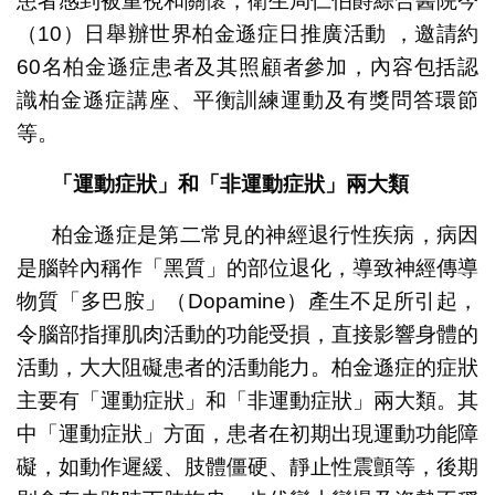
患者感到被重視和關懷，衛生局仁伯爵綜合醫院今
（10）日舉辦世界柏金遜症日推廣活動 ，邀請約
60名柏金遜症患者及其照顧者參加，內容包括認
識柏金遜症講座、平衡訓練運動及有獎問答環節
等。
「運動症狀」和「非運動症狀」兩大類
柏金遜症是第二常見的神經退行性疾病，病因
是腦幹內稱作「黑質」的部位退化，導致神經傳導
物質「多巴胺」（Dopamine）產生不足所引起，
令腦部指揮肌肉活動的功能受損，直接影響身體的
活動，大大阻礙患者的活動能力。柏金遜症的症狀
主要有「運動症狀」和「非運動症狀」兩大類。其
中「運動症狀」方面，患者在初期出現運動功能障
礙，如動作遲緩、肢體僵硬、靜止性震顫等，後期