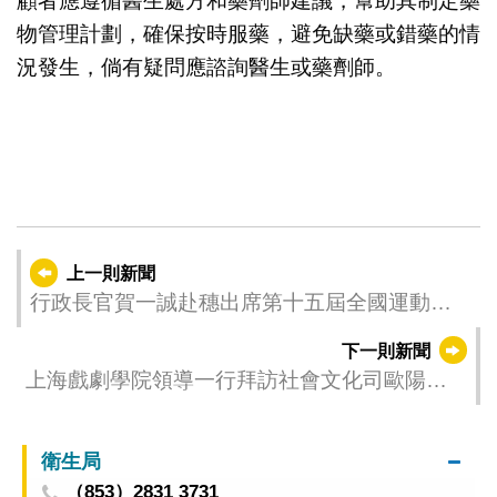
顧者應遵循醫生處方和藥劑師建議，幫助其制定藥
物管理計劃，確保按時服藥，避免缺藥或錯藥的情
況發生，倘有疑問應諮詢醫生或藥劑師。
上一則新聞
行政長官賀一誠赴穗出席第十五屆全國運動
會、全國第十二屆殘疾人運動會暨第九屆特殊
下一則新聞
奧林匹克運動會組織委員會成立大會
上海戲劇學院領導一行拜訪社會文化司歐陽瑜
司長
衛生局
（853）2831 3731