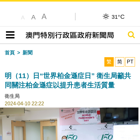
A
C
A
31°
A
搜尋
目錄
首頁
新聞
繁
简
PT
明（11）日“世界柏金遜症日” 衛生局籲共
同關注柏金遜症以提升患者生活質量
衛生局
2024-04-10 22:22