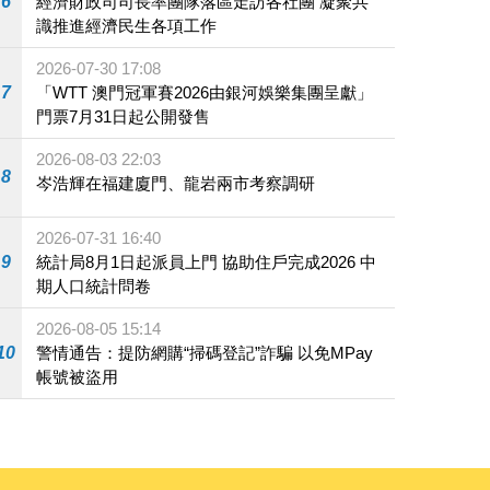
6
經濟財政司司長率團隊落區走訪各社團 凝聚共
識推進經濟民生各項工作
2026-07-30 17:08
7
「WTT 澳門冠軍賽2026由銀河娛樂集團呈獻」
門票7月31日起公開發售
2026-08-03 22:03
8
岑浩輝在福建廈門、龍岩兩市考察調研
2026-07-31 16:40
9
統計局8月1日起派員上門 協助住戶完成2026 中
期人口統計問卷
2026-08-05 15:14
10
警情通告：提防網購“掃碼登記”詐騙 以免MPay
帳號被盜用