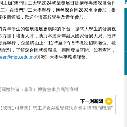
主辦“澳門理工大學2024就業發展日暨橫琴粵澳深度合作
星期三）在澳門理工大學舉行，橫琴深合區28家名企參加，提
等多個領域，歡迎全澳高校學生及青年參加。
門青年學生的發展搭建更廣闊的平台，擴闊大學生的發展視
多方攜手培養人才，助力本澳青年融入國家發展大局。招聘
覽廊舉行，企業將由上午11時至下午5時擺設招聘攤位。歡
業配對，了解深合區就業環境，擴闊發展空間。如有查詢，
reer@mpu.edu.mo
與澳理大學生事務處聯繫。
門國際旅遊（產業）博覽會本月底迎商機
下一則新聞
【認識1+4產業】勞工局邀AI視覺算法企業主講“職問職講”