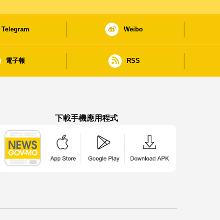
Telegram
Weibo
電子報
RSS
下載手機應用程式
澳門政府新聞 APP - App Store 下載
澳門政府新聞 APP - Google Pla
澳門政府新聞 APP -