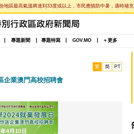
最高氣溫將達到33度或以上，市民應慎防中暑，適時補充水分。 (於
專題新聞
專題特寫
GOV.MO
+ 更多
繁
简
PT
區企業澳門高校招聘會